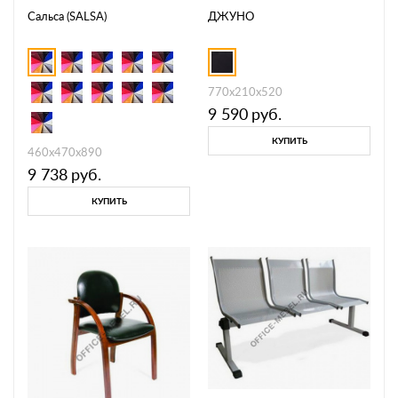
Сальса (SALSA)
ДЖУНО
770х210х520
9 590
руб.
КУПИТЬ
460х470х890
9 738
руб.
КУПИТЬ