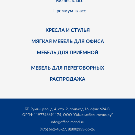
Бизнес класс
Премиум класс
КРЕСЛА И СТУЛЬЯ
МЯГКАЯ МЕБЕЛЬ ДЛЯ ОФИСА
МЕБЕЛЬ ДЛЯ ПРИЁМНОЙ
МЕБЕЛЬ ДЛЯ ПЕРЕГОВОРНЫХ
РАСПРОДАЖА
БП Румянцево, д. 4, стр. 2, подъезд 16, офис 624-В.
ОРГН: 1197746691174,
ООО "Офис мебель точка ру"
info@office-mebel.ru
(495) 662-48-27
,
8(800)333-55-26