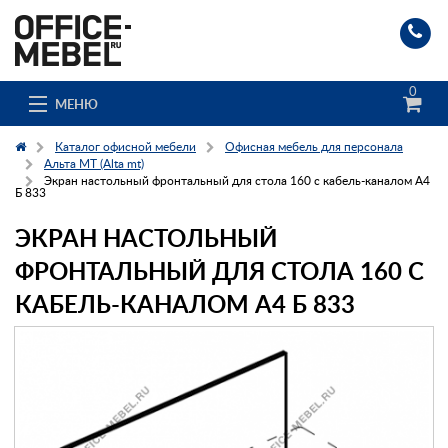
0
МЕНЮ
Каталог офисной мебели
Офисная мебель для персонала
Альта МТ (Alta mt)
Экран настольный фронтальный для стола 160 с кабель-каналом А4
Б 833
Каталог
ЭКРАН НАСТОЛЬНЫЙ
О компании
ФРОНТАЛЬНЫЙ ДЛЯ СТОЛА 160 С
Доставка и сборка
КАБЕЛЬ-КАНАЛОМ А4 Б 833
Гос. заказчикам
Клиенты
Заказ каталога