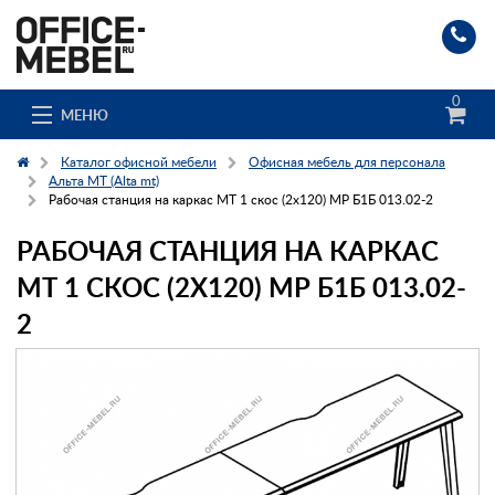
0
МЕНЮ
Каталог офисной мебели
Офисная мебель для персонала
Альта МТ (Alta mt)
Рабочая станция на каркас МТ 1 скос (2х120) МР Б1Б 013.02-2
Каталог
РАБОЧАЯ СТАНЦИЯ НА КАРКАС
О компании
МТ 1 СКОС (2Х120) МР Б1Б 013.02-
2
Доставка и сборка
Гос. заказчикам
Клиенты
Заказ каталога