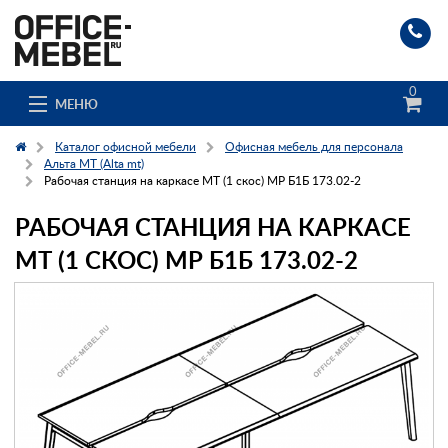
0
МЕНЮ
Каталог офисной мебели
Офисная мебель для персонала
Альта МТ (Alta mt)
Рабочая станция на каркасе МТ (1 скос) МР Б1Б 173.02-2
Каталог
РАБОЧАЯ СТАНЦИЯ НА КАРКАСЕ
О компании
МТ (1 СКОС) МР Б1Б 173.02-2
Доставка и сборка
Гос. заказчикам
Клиенты
Заказ каталога