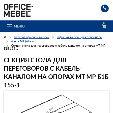
0
МЕНЮ
Каталог офисной мебели
Офисная мебель для персонала
Альта МТ (Alta mt)
Секция стола для переговоров с кабель-каналом на опорах MT МР
Б1Б 155-1
Каталог
СЕКЦИЯ СТОЛА ДЛЯ
О компании
ПЕРЕГОВОРОВ С КАБЕЛЬ-
Доставка и сборка
КАНАЛОМ НА ОПОРАХ MT МР Б1Б
155-1
Гос. заказчикам
Клиенты
Заказ каталога