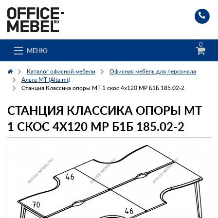
0
МЕНЮ
Каталог офисной мебели
Офисная мебель для персонала
Альта МТ (Alta mt)
Станция Классика опоры МТ 1 скос 4х120 МР Б1Б 185.02-2
Каталог
СТАНЦИЯ КЛАССИКА ОПОРЫ МТ
О компании
1 СКОС 4Х120 МР Б1Б 185.02-2
Доставка и сборка
Гос. заказчикам
Клиенты
Заказ каталога