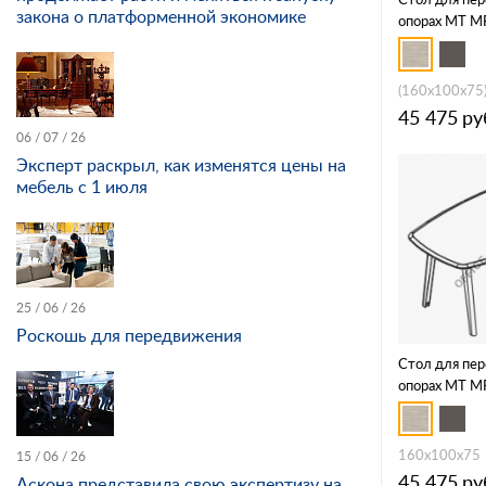
закона о платформенной экономике
опорах МТ М
(160x100x75
45 475
ру
06 / 07 / 26
Эксперт раскрыл, как изменятся цены на
мебель с 1 июля
25 / 06 / 26
Роскошь для передвижения
Стол для пер
опорах МТ М
160x100x75
15 / 06 / 26
45 475
ру
Аскона представила свою экспертизу на