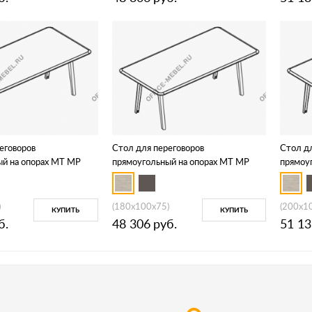
еговоров
Стол для переговоров
Стол д
ый на опорах МТ МР
прямоугольный на опорах МТ МР
прямоу
Б1Б 150
Б1Б 15
)
(180x100x75)
(200x1
КУПИТЬ
КУПИТЬ
б.
48 306
руб.
51 13