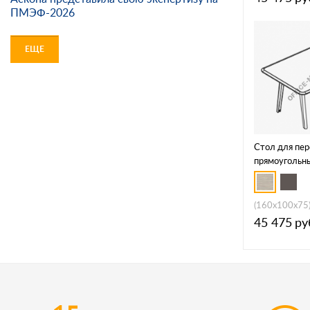
ПМЭФ-2026
ЕЩЕ
Стол для пер
прямоугольн
Б1Б 149
(160x100x75
45 475
ру