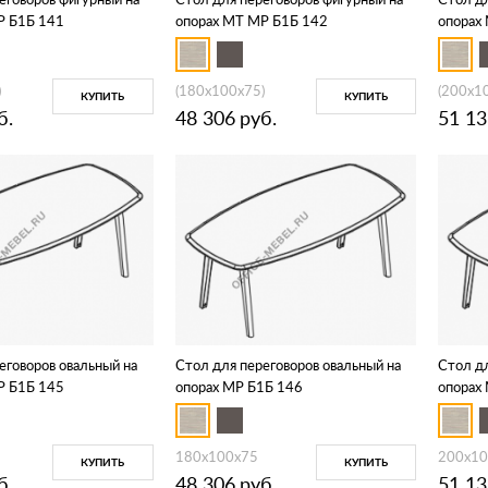
Р Б1Б 141
опорах МТ МР Б1Б 142
опорах
)
(180x100x75)
(200x1
КУПИТЬ
КУПИТЬ
б.
48 306
руб.
51 13
еговоров овальный на
Стол для переговоров овальный на
Стол дл
Р Б1Б 145
опорах МР Б1Б 146
опорах
180x100x75
200x10
КУПИТЬ
КУПИТЬ
б.
48 306
руб.
51 13