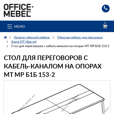
0
МЕНЮ
Каталог офисной мебели
Офисная мебель для персонала
Альта МТ (Alta mt)
Стол для переговоров с кабель-каналом на опорах MT МР Б1Б 153-2
Каталог
СТОЛ ДЛЯ ПЕРЕГОВОРОВ С
О компании
КАБЕЛЬ-КАНАЛОМ НА ОПОРАХ
MT МР Б1Б 153-2
Доставка и сборка
Гос. заказчикам
Клиенты
Заказ каталога