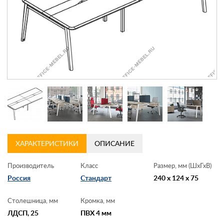
Контакты
Заказать обратный звонок
ХАРАКТЕРИСТИКИ
ОПИСАНИЕ
Производитель
Класс
Размер, мм (ШхГхВ)
Россия
Стандарт
240 x 124 x 75
Столешница, мм
Кромка, мм
ЛДСП, 25
ПВХ 4 мм