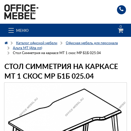
0
МЕНЮ
Каталог офисной мебели
Офисная мебель для персонала
Альта МТ (Alta mt)
Стол Симметрия на каркасе МТ 1 скос МР Б1Б 025.04
Каталог
СТОЛ СИММЕТРИЯ НА КАРКАСЕ
О компании
МТ 1 СКОС МР Б1Б 025.04
Доставка и сборка
Гос. заказчикам
Клиенты
Заказ каталога