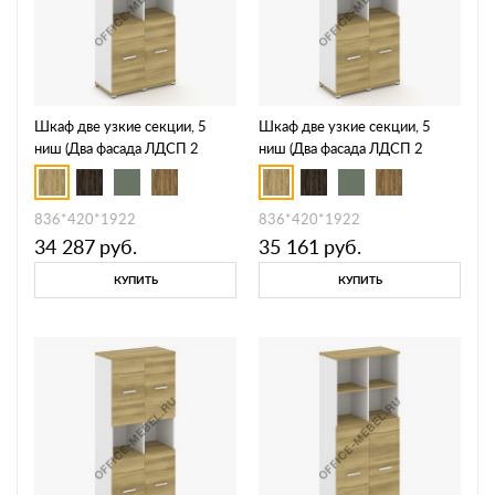
Шкаф две узкие секции, 5
Шкаф две узкие секции, 5
ниш (Два фасада ЛДСП 2
ниш (Два фасада ЛДСП 2
ниши + два фасада стекло
ниши + два фасада стекло
прозрачное в раме, 2 ниши)
белое матовое в раме, 2 ниши)
CN.STU-523 RPB
CN.STU-523 RMB
836*420*1922
836*420*1922
34 287
руб.
35 161
руб.
КУПИТЬ
КУПИТЬ