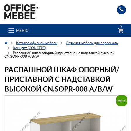
0
МЕНЮ
Каталог офисной мебели
Офисная мебель для персонала
Концепт (CONCEPT)
Распашной шкаф опорный/приставной с надставкой высокой
CN.SOPR-008 A/B/W
Каталог
РАСПАШНОЙ ШКАФ ОПОРНЫЙ/
О компании
ПРИСТАВНОЙ С НАДСТАВКОЙ
Доставка и сборка
ВЫСОКОЙ CN.SOPR-008 A/B/W
Гос. заказчикам
Клиенты
Заказ каталога