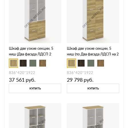
Шкаф две узкие секции, 5
Шкаф две узкие секции, 5
ниш (Два фасада ЛДСП 2
ниш (по Два фасада ЛДСП на 2
ниши + два фасада стекло
и 3 ниши ) CN.STU-522 A
белое матовое в раме, 3 ниши)
CN.STU-522 RMB
836*420*1922
836*420*1922
37 561
руб.
29 798
руб.
КУПИТЬ
КУПИТЬ