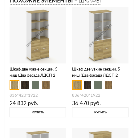
ПОХОЖИЕ ЭЛЕМЕНТЫ –
ШКАФЫ
Шкаф две узкие секции, 5
Шкаф две узкие секции, 5
ниш (Два фасада ЛДСП 2
ниш (Два фасада ЛДСП 2
ниши) CN.STU-521
ниши + два фасада стекло
прозрачное в раме, 3 ниши)
CN.STU-522 RPB
836*420*1922
836*420*1922
24 832
руб.
36 470
руб.
КУПИТЬ
КУПИТЬ