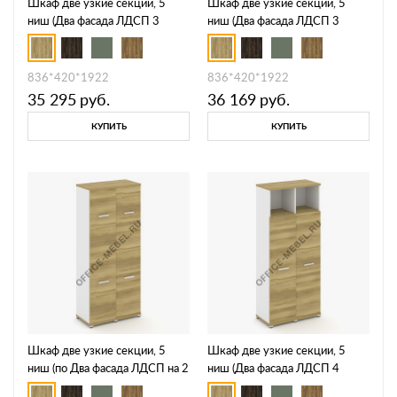
Шкаф две узкие секции, 5
Шкаф две узкие секции, 5
ниш (Два фасада ЛДСП 3
ниш (Два фасада ЛДСП 3
ниши + два фасада стекло
ниши + два фасада стекло
прозрачное в раме, 2 ниши)
белое матовое в раме, 2 ниши)
CN.STU-525 RPB
CN.STU-525 RMB
836*420*1922
836*420*1922
35 295
руб.
36 169
руб.
КУПИТЬ
КУПИТЬ
Шкаф две узкие секции, 5
Шкаф две узкие секции, 5
ниш (по Два фасада ЛДСП на 2
ниш (Два фасада ЛДСП 4
и 3 ниши ) CN.STU-525 A
ниши ), CN.STU-526 A