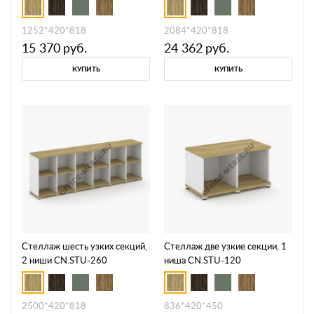
1252*420*818
2084*420*818
15 370
руб.
24 362
руб.
КУПИТЬ
КУПИТЬ
Стеллаж шесть узких секций,
Стеллаж две узкие секции, 1
2 ниши CN.STU-260
ниша CN.STU-120
2500*420*818
836*420*450