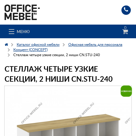
0
МЕНЮ
Каталог офисной мебели
Офисная мебель для персонала
Концепт (CONCEPT)
Стеллаж четыре узкие секции, 2 ниши CN.STU-240
Каталог
СТЕЛЛАЖ ЧЕТЫРЕ УЗКИЕ
О компании
СЕКЦИИ, 2 НИШИ CN.STU-240
Доставка и сборка
Гос. заказчикам
Клиенты
Заказ каталога