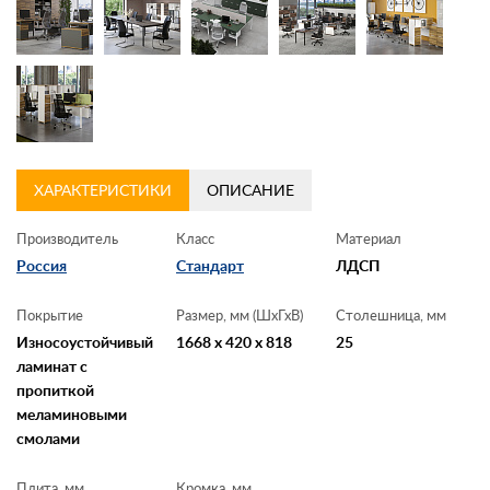
ХАРАКТЕРИСТИКИ
ОПИСАНИЕ
Производитель
Класс
Материал
Россия
Стандарт
ЛДСП
Покрытие
Размер, мм (ШхГхВ)
Столешница, мм
Износоустойчивый
1668 x 420 x 818
25
ламинат с
пропиткой
меламиновыми
смолами
Плита, мм
Кромка, мм