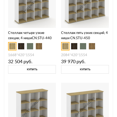
Стеллаж четыре узкие
Стеллаж пять узких секций, 4
секции, 4 нишиCN.STU-440
ниши CN.STU-450
1668*420*1554
2084*420*1554
32 504
руб.
39 970
руб.
КУПИТЬ
КУПИТЬ