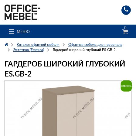
0
МЕНЮ
Каталог офисной мебели
Офисная мебель для персонала
Эстетика (Estetica)
Гардероб широкий глубокий ES.GB-2
ГАРДЕРОБ ШИРОКИЙ ГЛУБОКИЙ
Каталог
ES.GB-2
О компании
Доставка и сборка
Гос. заказчикам
Клиенты
Заказ каталога