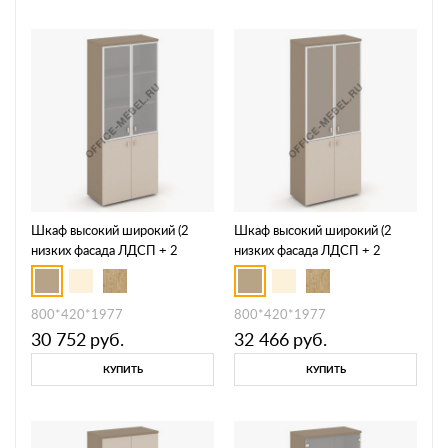
Шкаф высокий широкий (2
Шкаф высокий широкий (2
низких фасада ЛДСП + 2
низких фасада ЛДСП + 2
средних фасада стекло в раме
средних фасада стекло
сатин матовый) ES.ST-1.2R
Лакобель IVORY / UMBRAв
раме) ES.ST-1.2R I/U
800*420*1977
800*420*1977
30 752
руб.
32 466
руб.
КУПИТЬ
КУПИТЬ