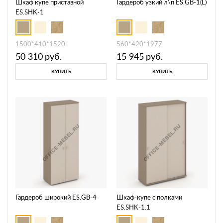
Шкаф купе приставной
Гардероб узкий л\п ES.GB-1(L)
ES.SHK-1
1500*410*1520
560*420*1977
50 310
руб.
15 945
руб.
КУПИТЬ
КУПИТЬ
Гардероб широкий ES.GB-4
Шкаф-купе с полками
ES.SHK-1.1