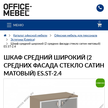
0
МЕНЮ
Каталог офисной мебели
Офисная мебель для персонала
Эстетика (Estetica)
Шкаф средний широкий (2 средних фасада стекло сатин матовый)
ES.ST-2.4
Каталог
ШКАФ СРЕДНИЙ ШИРОКИЙ (2
О компании
СРЕДНИХ ФАСАДА СТЕКЛО САТИН
Доставка и сборка
МАТОВЫЙ) ES.ST-2.4
Гос. заказчикам
Клиенты
Заказ каталога