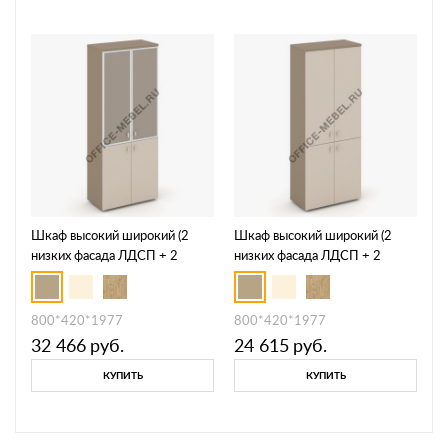
Шкаф высокий широкий (2
Шкаф высокий широкий (2
низких фасада ЛДСП + 2
низких фасада ЛДСП + 2
средних фасада стекло
средних фасада ЛДСП) ES.ST-
Лакобель IVORY / UMBRAв
1.3
раме) ES.ST-1.2R I/U
800*420*1977
800*420*1977
32 466
руб.
24 615
руб.
КУПИТЬ
КУПИТЬ