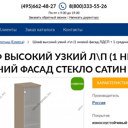
(495)662-48-27
8(800)333-55-26
Пн-пт с 9.00 до 19.00
Заказать обратный звонок
|
Написать директору
Клиенты
Заказ каталога
Контакты
етика (Estetica)
Шкаф высокий узкий л\п (1 низкий фасад ЛДСП + 1 средний
 ВЫСОКИЙ УЗКИЙ Л\П (1 Н
НИЙ ФАСАД СТЕКЛО САТИН 
ХАРАКТЕРИСТИ
Производитель
Россия
Покрытие
износоустойчивый