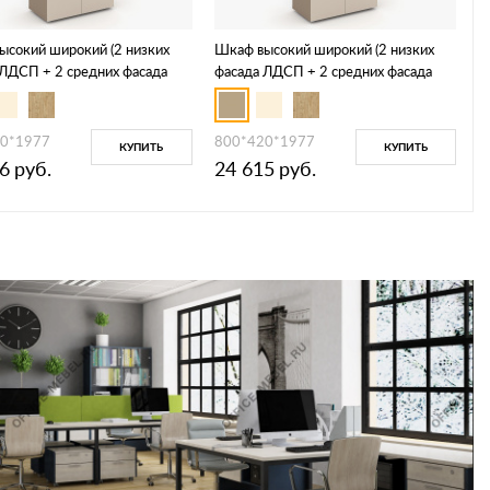
ысокий широкий (2 низких
Шкаф высокий широкий (2 низких
 ЛДСП + 2 средних фасада
фасада ЛДСП + 2 средних фасада
 Лакобель IVORY / UMBRAв
ЛДСП) ES.ST-1.3
S.ST-1.2R I/U
0*1977
800*420*1977
КУПИТЬ
КУПИТЬ
6
руб.
24 615
руб.