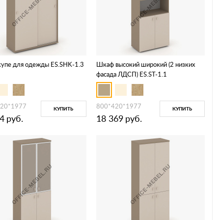
упе для одежды ES.SHK-1.3
Шкаф высокий широкий (2 низких
фасада ЛДСП) ES.ST-1.1
420*1977
800*420*1977
КУПИТЬ
КУПИТЬ
4
руб.
18 369
руб.