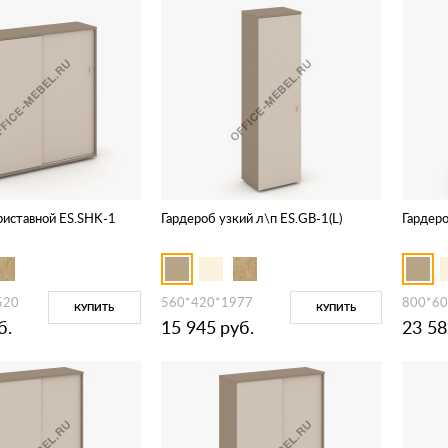
риставной ES.SHK-1
Гардероб узкий л\п ES.GB-1(L)
Гардер
520
560*420*1977
800*60
КУПИТЬ
КУПИТЬ
б.
15 945
руб.
23 58