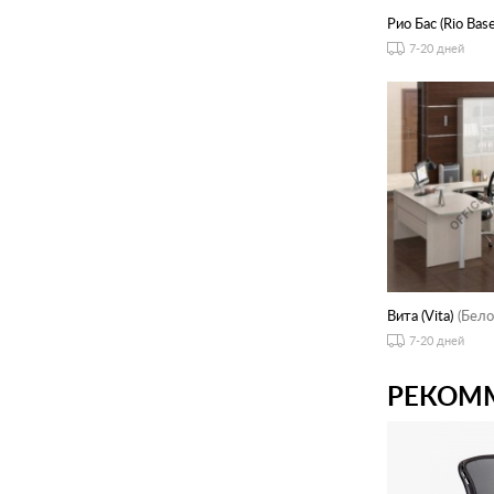
Рио Бас (Rio Base
7-20 дней
Вита (Vita)
(Бело
7-20 дней
РЕКОМ