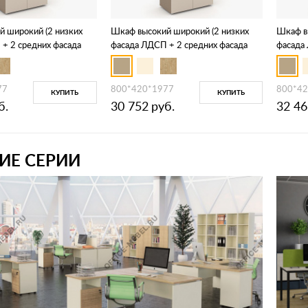
 широкий (2 низких
Шкаф высокий широкий (2 низких
Шкаф в
+ 2 средних фасада
фасада ЛДСП + 2 средних фасада
фасада
 матовый) ES.ST-1.2
стекло в раме сатин матовый) ES.ST-
стекло
1.2R
раме) E
77
800*420*1977
800*42
КУПИТЬ
КУПИТЬ
б.
30 752
руб.
32 46
ИЕ СЕРИИ