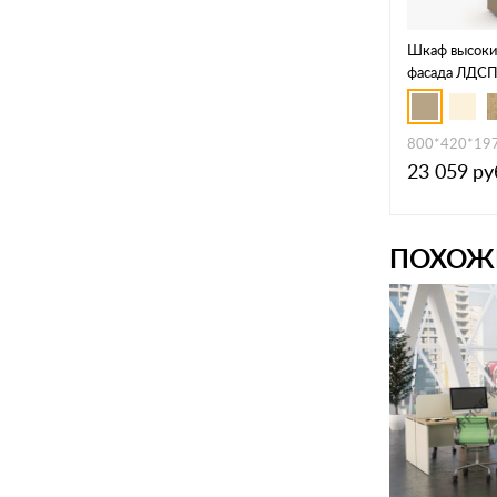
Шкаф высокий
фасада ЛДСП 
стекло сатин
800*420*19
23 059
ру
ПОХОЖ