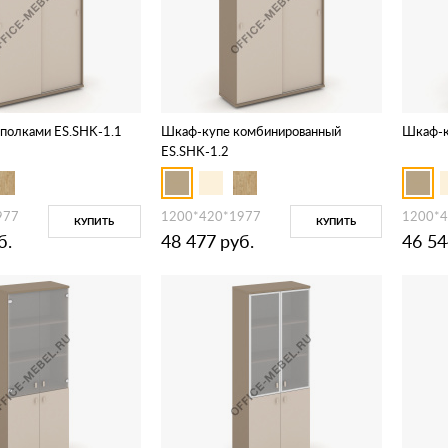
 полками ES.SHK-1.1
Шкаф-купе комбинированный
Шкаф-к
ES.SHK-1.2
977
1200*420*1977
1200*
КУПИТЬ
КУПИТЬ
б.
48 477
руб.
46 54