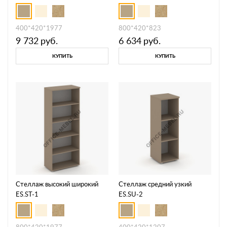
400*420*1977
800*420*823
9 732
руб.
6 634
руб.
КУПИТЬ
КУПИТЬ
Стеллаж высокий широкий
Стеллаж средний узкий
ES.ST-1
ES.SU-2
800*420*1977
400*420*1207