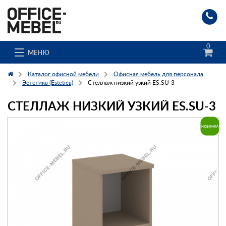
0
МЕНЮ
Каталог офисной мебели
Офисная мебель для персонала
Эстетика (Estetica)
Стеллаж низкий узкий ES.SU-3
СТЕЛЛАЖ НИЗКИЙ УЗКИЙ ES.SU-3
Каталог
О компании
Доставка и сборка
Гос. заказчикам
Клиенты
Заказ каталога