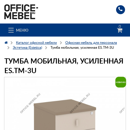
0
МЕНЮ
Каталог офисной мебели
Офисная мебель для персонала
Эстетика (Estetica)
Тумба мобильная, усиленная ES.ТМ-3U
ТУМБА МОБИЛЬНАЯ, УСИЛЕННАЯ
Каталог
ES.ТМ-3U
О компании
Доставка и сборка
Гос. заказчикам
Клиенты
Заказ каталога