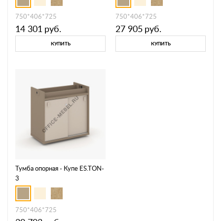
750*406*725
750*406*725
14 301
руб.
27 905
руб.
КУПИТЬ
КУПИТЬ
Тумба опорная - Купе ES.TON-
3
750*406*725