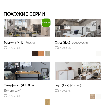
ПОХОЖИЕ СЕРИИ
Формула МП2
(Россия)
Скид (Skid)
(Белоруссия)
7-20 дней
7-20 дней
Скид флекс (Skid flex)
Тоур (Tour)
(Россия)
(Белоруссия)
7-20 дней
7-20 дней