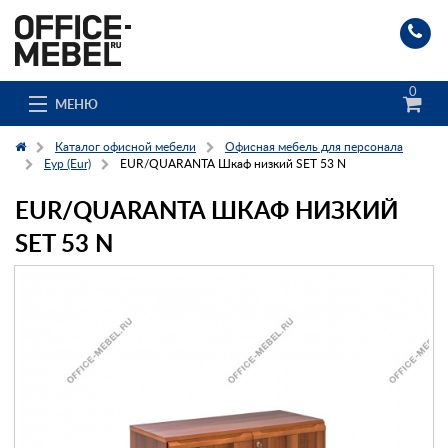
0
МЕНЮ
Каталог офисной мебели
Офисная мебель для персонала
Еур (Eur)
EUR/QUARANTA Шкаф низкий SET 53 N
EUR/QUARANTA ШКАФ НИЗКИЙ
Каталог
SET 53 N
О компании
Доставка и сборка
Гос. заказчикам
Клиенты
Заказ каталога