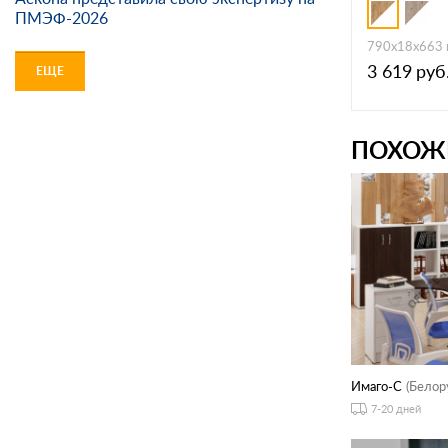
ПМЭФ-2026
790x18x663
3 619
руб
ЕЩЕ
ПОХОЖ
Имаго-С
(Белор
7-20 дней