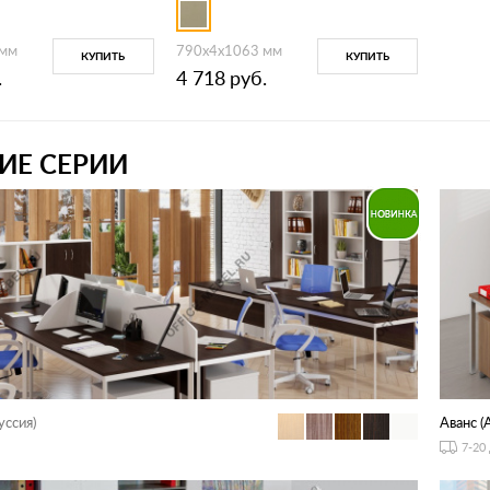
 мм
790x4x1063 мм
КУПИТЬ
КУПИТЬ
.
4 718
руб.
ИЕ СЕРИИ
уссия)
Аванс (
7-20