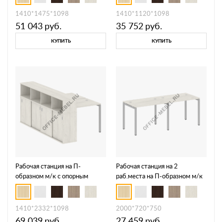
СШК-2.1 Т
СШК-3.1 Т
1410*1475*1098
1410*1120*1098
51 043
руб.
35 752
руб.
КУПИТЬ
КУПИТЬ
Рабочая станция на П-
Рабочая станция на 2
образном м/к с опорным
раб.места на П-образном м/к
шкафом-купе 40БП.РС-
40БП.СМ-2.1
СШК-4.1 Т
1410*2332*1098
2000*720*750
69 039
руб.
27 459
руб.