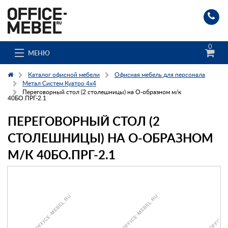
0
МЕНЮ
Каталог офисной мебели
Офисная мебель для персонала
Метал Систем Куатро 4х4
Переговорный стол (2 столешницы) на О-образном м/к
40БО.ПРГ-2.1
Каталог
ПЕРЕГОВОРНЫЙ СТОЛ (2
О компании
СТОЛЕШНИЦЫ) НА О-ОБРАЗНОМ
Доставка и сборка
М/К 40БО.ПРГ-2.1
Гос. заказчикам
Клиенты
Заказ каталога