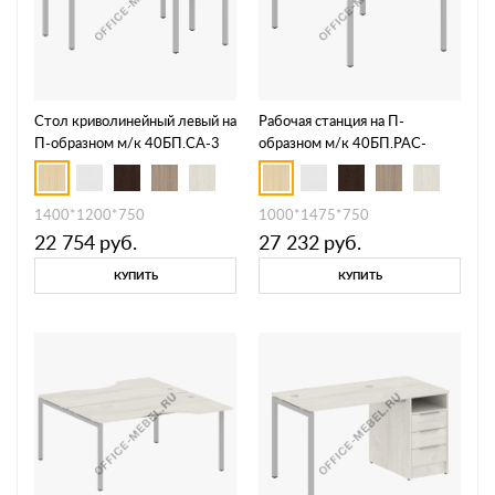
Стол криволинейный левый на
Рабочая станция на П-
П-образном м/к 40БП.СА-3
образном м/к 40БП.РАС-
Л/П
СП-2.1
1400*1200*750
1000*1475*750
22 754
руб.
27 232
руб.
КУПИТЬ
КУПИТЬ