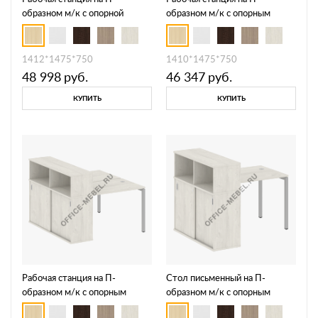
образном м/к с опорной
образном м/к с опорным
тумбой 40БП.РС-СТП-2.1
шкафом-купе 40БП.РС-
СШК-1.1 Т
1412*1475*750
1410*1475*750
48 998
руб.
46 347
руб.
КУПИТЬ
КУПИТЬ
Рабочая станция на П-
Стол письменный на П-
образном м/к с опорным
образном м/к с опорным
шкафом-купе 40БП.РС-
шкафом-купе 40БП.РС-