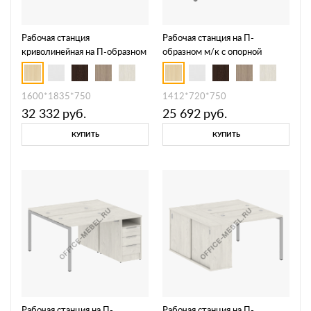
Рабочая станция
Рабочая станция на П-
криволинейная на П-образном
образном м/к с опорной
м/к 40БП.РАС-СА-2.1
тумбой 40БП.РС-СТП -1.1
1600*1835*750
1412*720*750
32 332
руб.
25 692
руб.
КУПИТЬ
КУПИТЬ
Рабочая станция на П-
Рабочая станция на П-