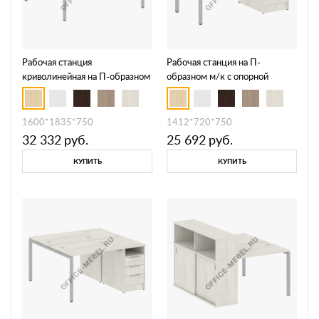
Рабочая станция
Рабочая станция на П-
криволинейная на П-образном
образном м/к с опорной
м/к 40БП.РАС-СА-2.1
тумбой 40БП.РС-СТП -1.1
1600*1835*750
1412*720*750
32 332
руб.
25 692
руб.
КУПИТЬ
КУПИТЬ