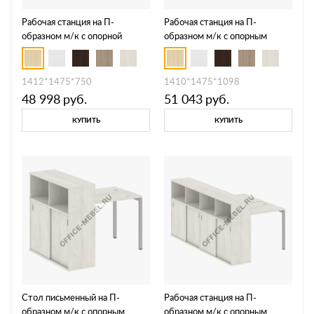
Рабочая станция на П-
Рабочая станция на П-
образном м/к с опорной
образном м/к с опорным
тумбой 40БП.РС-СТП-2.1
шкафом-купе 40БП.РС-
СШК-2.1 Т
1412*1475*750
1410*1475*1098
48 998
руб.
51 043
руб.
КУПИТЬ
КУПИТЬ
Стол письменный на П-
Рабочая станция на П-
образном м/к с опорным
образном м/к с опорным