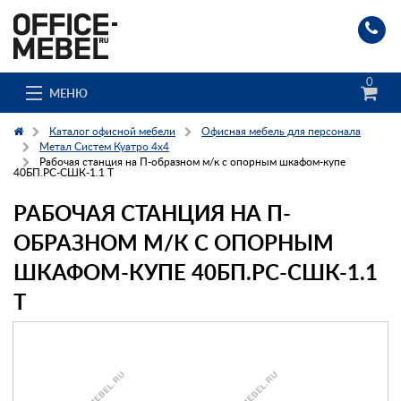
0
МЕНЮ
Каталог офисной мебели
Офисная мебель для персонала
Метал Систем Куатро 4х4
Рабочая станция на П-образном м/к с опорным шкафом-купе
40БП.РС-СШК-1.1 Т
Каталог
РАБОЧАЯ СТАНЦИЯ НА П-
О компании
ОБРАЗНОМ М/К С ОПОРНЫМ
Доставка и сборка
ШКАФОМ-КУПЕ 40БП.РС-СШК-1.1
Т
Гос. заказчикам
Клиенты
Заказ каталога