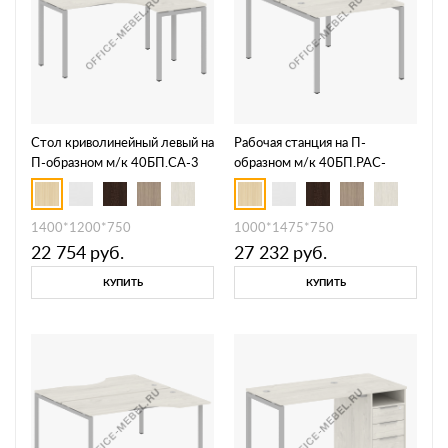
Стол криволинейный левый на
Рабочая станция на П-
П-образном м/к 40БП.СА-3
образном м/к 40БП.РАС-
Л/П
СП-2.1
1400*1200*750
1000*1475*750
22 754
руб.
27 232
руб.
КУПИТЬ
КУПИТЬ