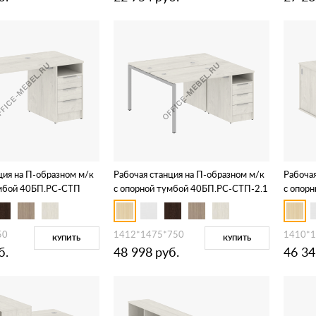
ция на П-образном м/к
Рабочая станция на П-образном м/к
Рабочая
умбой 40БП.РС-СТП
с опорной тумбой 40БП.РС-СТП-2.1
с опор
СШК-1.
50
1412*1475*750
1410*
КУПИТЬ
КУПИТЬ
б.
48 998
руб.
46 34