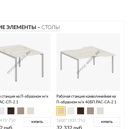
ИЕ ЭЛЕМЕНТЫ –
СТОЛЫ
 станция на П-образном м/к
Рабочая станция криволинейная на
АС-СП-2.1
П-образном м/к 40БП.РАС-СА-2.1
1475*750
1600*1835*750
КУПИТЬ
КУПИТЬ
2
руб.
32 332
руб.