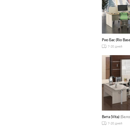
Рио Бас (Rio Base
7-20 дней
Вита (Vita)
(Бело
7-20 дней