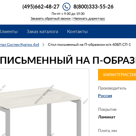
(495)662-48-27
8(800)333-55-26
Пн-пт с 9.00 до 19.00
Заказать обратный звонок
|
Написать директору
Клиенты
Заказ каталога
Контакты
тал Систем Куатро 4х4
Стол письменный на П-образном м/к 40БП.СП-1
 ПИСЬМЕННЫЙ НА П-ОБРАЗ
ХАРАКТЕРИСТИ
Производитель
Россия
Покрытие
Ламинат
Плита, мм