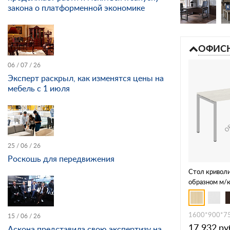
закона о платформенной экономике
ОФИСН
06 / 07 / 26
Эксперт раскрыл, как изменятся цены на
мебель с 1 июля
25 / 06 / 26
Роскошь для передвижения
Стол криволи
образном м/
1600*900*7
15 / 06 / 26
17 932
ру
Аскона представила свою экспертизу на