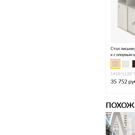
Стол письмен
к с опорным
СШК-3.1 Т
1410*1120*
35 752
ру
ПОХОЖ