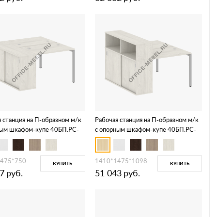
 станция на П-образном м/к
Рабочая станция на П-образном м/к
ным шкафом-купе 40БП.РС-
с опорным шкафом-купе 40БП.РС-
1 Т
СШК-2.1 Т
1475*750
1410*1475*1098
КУПИТЬ
КУПИТЬ
7
руб.
51 043
руб.