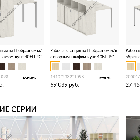
ный на П-образном м/
Рабочая станция на П-образном м/к
Рабочая
 шкафом-купе 40БП.РС-
с опорным шкафом-купе 40БП.РС-
образн
СШК-4.1 Т
1098
1410*2332*1098
2000*7
КУПИТЬ
КУПИТЬ
б.
69 039
руб.
27 45
ИЕ СЕРИИ