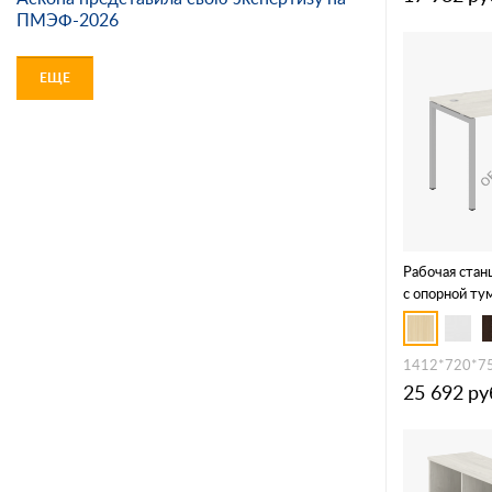
ПМЭФ-2026
ЕЩЕ
Рабочая стан
с опорной т
-1.1
1412*720*7
25 692
ру