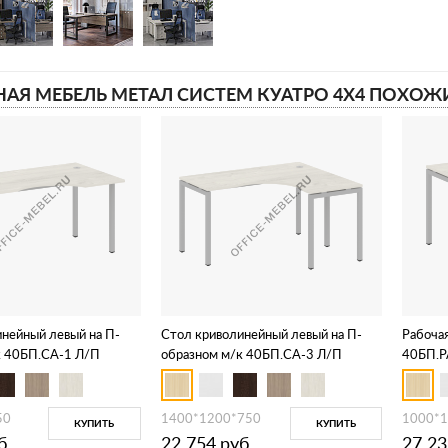
АЯ МЕБЕЛЬ МЕТАЛ СИСТЕМ КУАТРО 4Х4 ПОХОЖ
нейный левый на П-
Стол криволинейный левый на П-
Рабочая
к 40БП.СА-1 Л/П
образном м/к 40БП.СА-3 Л/П
40БП.Р
50
1400*1200*750
1000*
КУПИТЬ
КУПИТЬ
б.
22 754
руб.
27 23