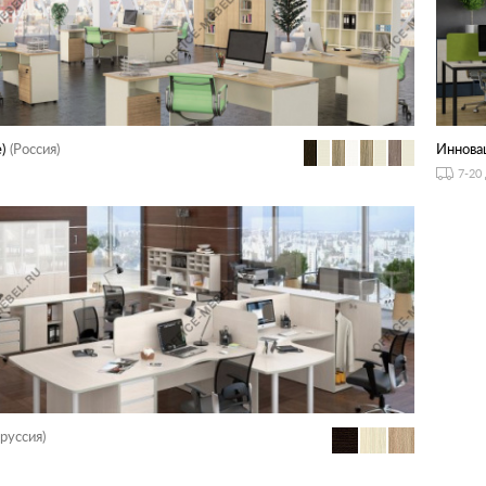
)
(Россия)
Иннова
7-20
руссия)