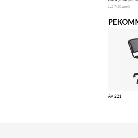
7-20 дней
РЕКОМ
AV 221