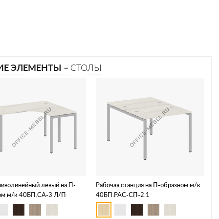
ИЕ ЭЛЕМЕНТЫ –
СТОЛЫ
риволинейный левый на П-
Рабочая станция на П-образном м/к
ом м/к 40БП.СА-3 Л/П
40БП.РАС-СП-2.1