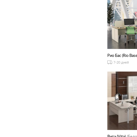
Рио Бас (Rio Base
7-20 дней
Вита (Vita)
(Бело