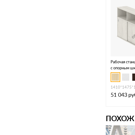
Рабочая стан
с опорным ш
СШК-2.1 Т
1410*1475*
51 043
ру
ПОХОЖ