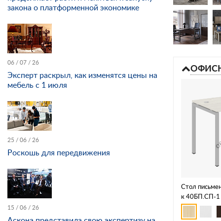
закона о платформенной экономике
06 / 07 / 26
ОФИСН
Эксперт раскрыл, как изменятся цены на
мебель с 1 июля
25 / 06 / 26
Роскошь для передвижения
Стол письмен
к 40БП.СП-1
15 / 06 / 26
Аскона представила свою экспертизу на