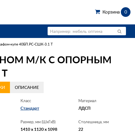
Корзина
0
кафом-купе 40БП.РС-СШК-3.1 Т
ЗНОМ М/К С ОПОРНЫМ
 Т
КИ
ОПИСАНИЕ
Класс
Материал
Стандарт
ЛДСП
Размер, мм (ШхГхВ)
Столешница, мм
1410 x 1120 x 1098
22