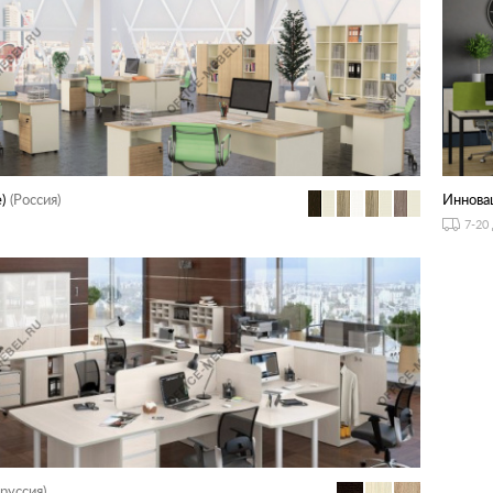
)
(Россия)
Иннова
7-20
руссия)