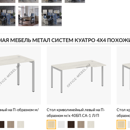
АЯ МЕБЕЛЬ МЕТАЛ СИСТЕМ КУАТРО 4Х4 ПОХОЖ
ный на П-образном м/
Стол криволинейный левый на П-
Стол к
образном м/к 40БП.СА-1 Л/П
образн