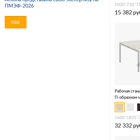
1000*720*7
ПМЭФ-2026
15 382
ру
ЕЩЕ
Рабочая стан
П-образном 
1600*1835*
32 332
ру