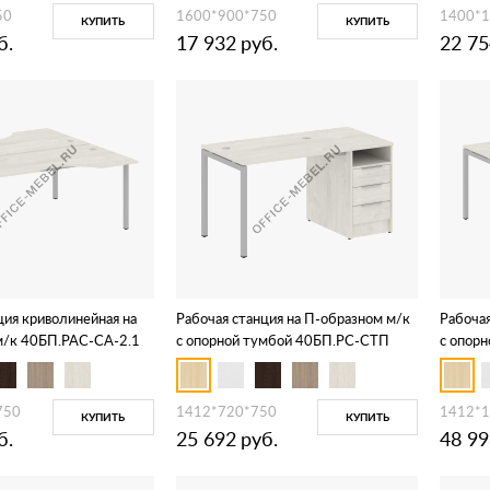
50
1600*900*750
1400*
КУПИТЬ
КУПИТЬ
б.
17 932
руб.
22 75
ция криволинейная на
Рабочая станция на П-образном м/к
Рабочая
м/к 40БП.РАС-СА-2.1
с опорной тумбой 40БП.РС-СТП
с опор
-1.1
750
1412*720*750
1412*
КУПИТЬ
КУПИТЬ
б.
25 692
руб.
48 99