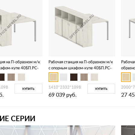
ция на П-образном м/к
Рабочая станция на П-образном м/к
Рабочая
кафом-купе 40БП.РС-
с опорным шкафом-купе 40БП.РС-
образн
СШК-4.1 Т
1098
1410*2332*1098
2000*7
КУПИТЬ
КУПИТЬ
б.
69 039
руб.
27 45
ИЕ СЕРИИ