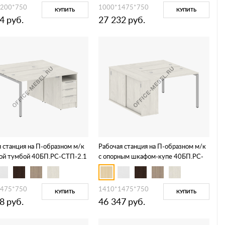
1200*750
1000*1475*750
КУПИТЬ
КУПИТЬ
4
руб.
27 232
руб.
 станция на П-образном м/к
Рабочая станция на П-образном м/к
ной тумбой 40БП.РС-СТП-2.1
с опорным шкафом-купе 40БП.РС-
СШК-1.1 Т
1475*750
1410*1475*750
КУПИТЬ
КУПИТЬ
8
руб.
46 347
руб.