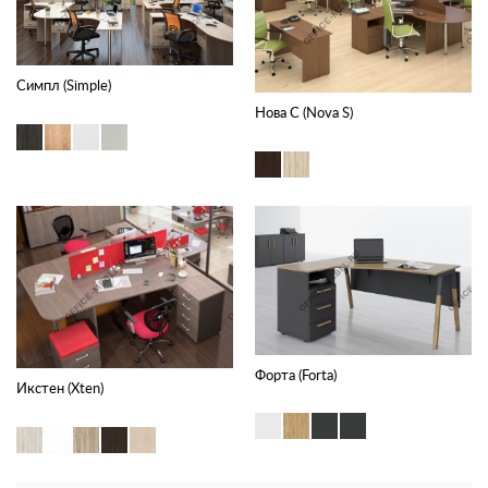
Симпл (Simple)
Нова С (Nova S)
Форта (Forta)
Икстен (Xten)