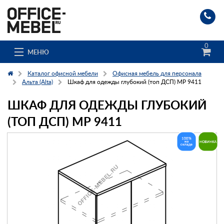
0
МЕНЮ
Каталог офисной мебели
Офисная мебель для персонала
Альта (Alta)
Шкаф для одежды глубокий (топ ДСП) МР 9411
ШКАФ ДЛЯ ОДЕЖДЫ ГЛУБОКИЙ
Каталог
(ТОП ДСП) МР 9411
О компании
Доставка и сборка
Гос. заказчикам
Клиенты
Заказ каталога