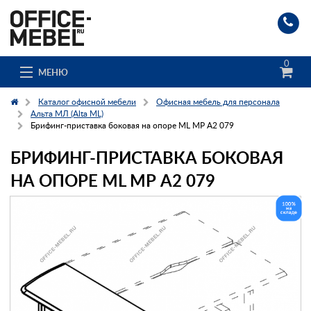
0
МЕНЮ
Каталог офисной мебели
Офисная мебель для персонала
Альта МЛ (Alta ML)
Брифинг-приставка боковая на опоре ML МР А2 079
Каталог
БРИФИНГ-ПРИСТАВКА БОКОВАЯ
О компании
НА ОПОРЕ ML МР А2 079
Доставка и сборка
Гос. заказчикам
Клиенты
Заказ каталога