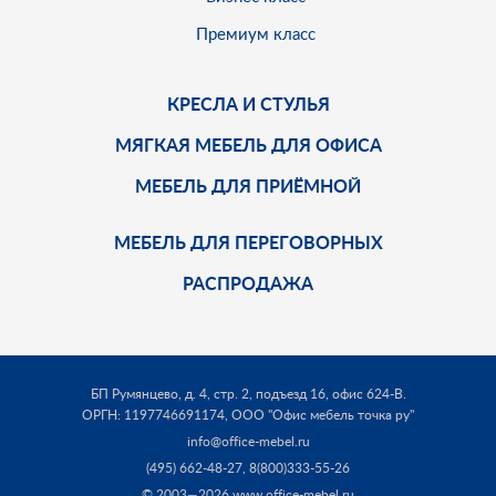
Премиум класс
КРЕСЛА И СТУЛЬЯ
МЯГКАЯ МЕБЕЛЬ ДЛЯ ОФИСА
МЕБЕЛЬ ДЛЯ ПРИЁМНОЙ
МЕБЕЛЬ ДЛЯ ПЕРЕГОВОРНЫХ
РАСПРОДАЖА
БП Румянцево, д. 4, стр. 2, подъезд 16, офис 624-В.
ОРГН: 1197746691174,
ООО "Офис мебель точка ру"
info@office-mebel.ru
(495) 662-48-27
,
8(800)333-55-26
© 2003—2026 www.office-mebel.ru