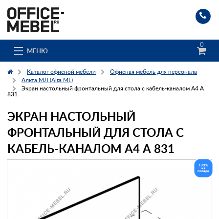
0
МЕНЮ
Каталог офисной мебели
Офисная мебель для персонала
Альта МЛ (Alta ML)
Экран настольный фронтальный для стола с кабель-каналом А4 А
831
Каталог
ЭКРАН НАСТОЛЬНЫЙ
О компании
ФРОНТАЛЬНЫЙ ДЛЯ СТОЛА С
Доставка и сборка
КАБЕЛЬ-КАНАЛОМ А4 А 831
Гос. заказчикам
Клиенты
Заказ каталога