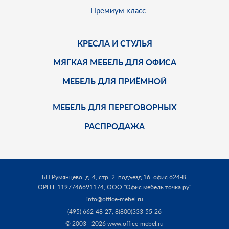
Премиум класс
КРЕСЛА И СТУЛЬЯ
МЯГКАЯ МЕБЕЛЬ ДЛЯ ОФИСА
МЕБЕЛЬ ДЛЯ ПРИЁМНОЙ
МЕБЕЛЬ ДЛЯ ПЕРЕГОВОРНЫХ
РАСПРОДАЖА
БП Румянцево, д. 4, стр. 2, подъезд 16, офис 624-В.
ОРГН: 1197746691174,
ООО "Офис мебель точка ру"
info@office-mebel.ru
(495) 662-48-27
,
8(800)333-55-26
© 2003—2026 www.office-mebel.ru