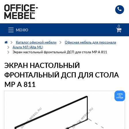
0
МЕНЮ
Каталог офисной мебели
Офисная мебель для персонала
Альта МЛ (Alta ML)
Экран настольный фронтальный ДСП для стола МР А 811
Каталог
ЭКРАН НАСТОЛЬНЫЙ
О компании
ФРОНТАЛЬНЫЙ ДСП ДЛЯ СТОЛА
МР А 811
Доставка и сборка
Гос. заказчикам
Клиенты
Заказ каталога