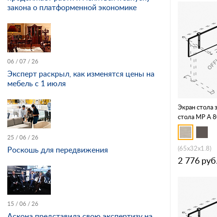
закона о платформенной экономике
06 / 07 / 26
Эксперт раскрыл, как изменятся цены на
мебель с 1 июля
Экран стола
стола МР А 
25 / 06 / 26
(65x32x1.8)
Роскошь для передвижения
2 776
руб
15 / 06 / 26
Аскона представила свою экспертизу на