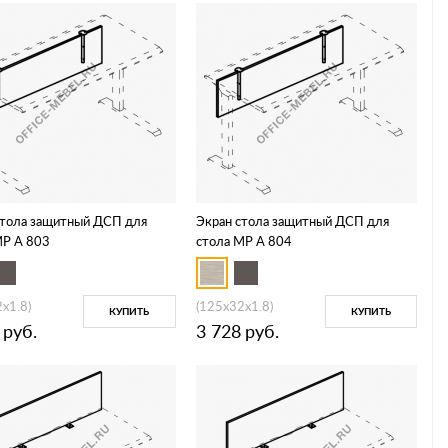
стола защитный ДСП для
Экран стола защитный ДСП для
МР А 803
стола МР А 804
x1.8)
(125x32x1.8)
КУПИТЬ
КУПИТЬ
руб.
3 728
руб.