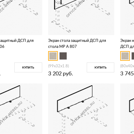
 защитный ДСП для
Экран стола защитный ДСП для
Экран 
806
стола МР А 807
ДСП дл
(99x32x1.8)
(80x40x
КУПИТЬ
КУПИТЬ
.
3 202
руб.
3 745