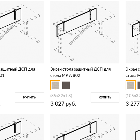
 защитный ДСП для
Экран стола защитный ДСП для
Экран 
801
стола МР А 802
стола 
(85x32x1.8)
(105x32
КУПИТЬ
КУПИТЬ
.
3 027
руб.
3 277