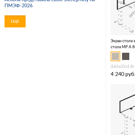
ПМЭФ-2026
ЕЩЕ
Экран стола
стола МР А 
(165x32x1.8)
4 240
руб