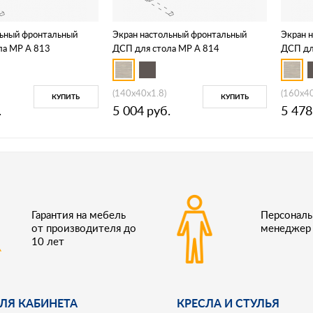
льный фронтальный
Экран настольный фронтальный
Экран 
ла МР А 813
ДСП для стола МР А 814
ДСП дл
(140x40x1.8)
(160x40
КУПИТЬ
КУПИТЬ
.
5 004
руб.
5 478
Гарантия на мебель
Персонал
от производителя до
менеджер
10 лет
ЛЯ КАБИНЕТА
КРЕСЛА И СТУЛЬЯ