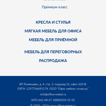
Премиум класс
КРЕСЛА И СТУЛЬЯ
МЯГКАЯ МЕБЕЛЬ ДЛЯ ОФИСА
МЕБЕЛЬ ДЛЯ ПРИЁМНОЙ
МЕБЕЛЬ ДЛЯ ПЕРЕГОВОРНЫХ
РАСПРОДАЖА
БП Румянцево, д. 4, стр. 2, подъезд 16, офис 624-В.
ОРГН: 1197746691174,
ООО "Офис мебель точка ру"
info@office-mebel.ru
(495) 662-48-27
,
8(800)333-55-26
© 2003—2026 www.office-mebel.ru