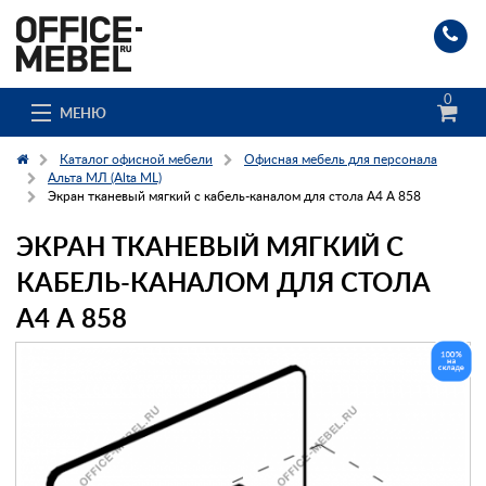
0
МЕНЮ
Каталог офисной мебели
Офисная мебель для персонала
Альта МЛ (Alta ML)
Экран тканевый мягкий с кабель-каналом для стола А4 А 858
Каталог
ЭКРАН ТКАНЕВЫЙ МЯГКИЙ С
О компании
КАБЕЛЬ-КАНАЛОМ ДЛЯ СТОЛА
А4 А 858
Доставка и сборка
Гос. заказчикам
Клиенты
Заказ каталога