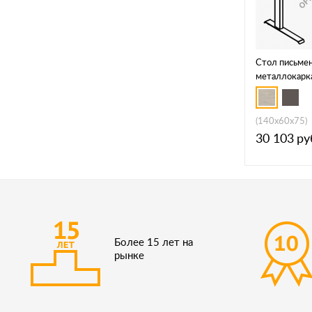
Стол письме
металлокарка
004.02
(140x60x75)
30 103
ру
Более 15 лет на
рынке