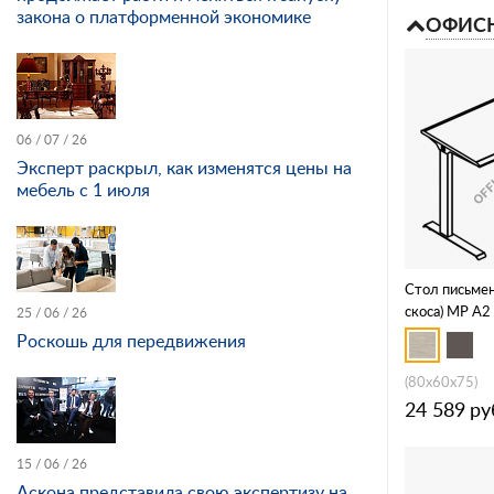
закона о платформенной экономике
ОФИСН
06 / 07 / 26
Эксперт раскрыл, как изменятся цены на
мебель с 1 июля
Стол письмен
скоса) МР А2
25 / 06 / 26
Роскошь для передвижения
(80x60x75)
24 589
ру
15 / 06 / 26
Аскона представила свою экспертизу на