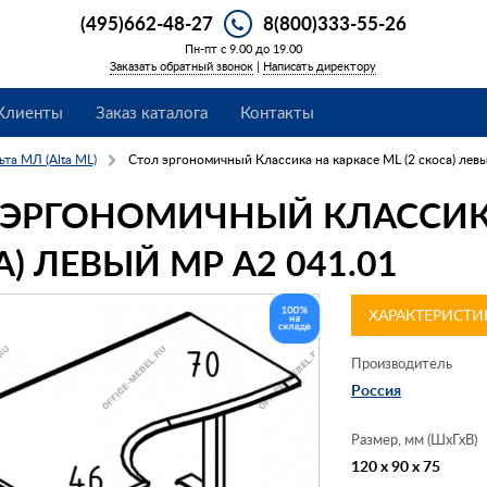
(495)662-48-27
8(800)333-55-26
Пн-пт с 9.00 до 19.00
Заказать обратный звонок
|
Написать директору
Клиенты
Заказ каталога
Контакты
ьта МЛ (Alta ML)
Стол эргономичный Классика на каркасе МL (2 скоса) лев
 ЭРГОНОМИЧНЫЙ КЛАССИКА
) ЛЕВЫЙ МР А2 041.01
ХАРАКТЕРИСТИ
Производитель
Россия
Размер, мм (ШхГхВ)
120 x 90 x 75