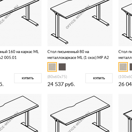
ный 160 на каркас МL
Стол письменный 80 на
Стол п
 А2 005.01
металлокаркасе МL (1 скос) МР А2
металло
001.02
002.02
(80x60x75)
(100x6
КУПИТЬ
КУПИТЬ
б.
24 537
руб.
26 04