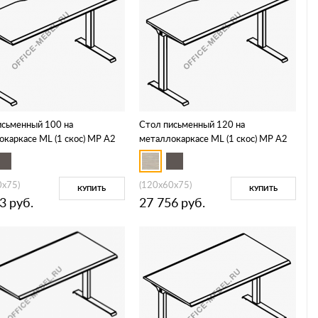
исьменный 100 на
Стол письменный 120 на
каркасе МL (1 скос) МР А2
металлокаркасе МL (1 скос) МР А2
003.02
0x75)
(120x60x75)
КУПИТЬ
КУПИТЬ
3
руб.
27 756
руб.