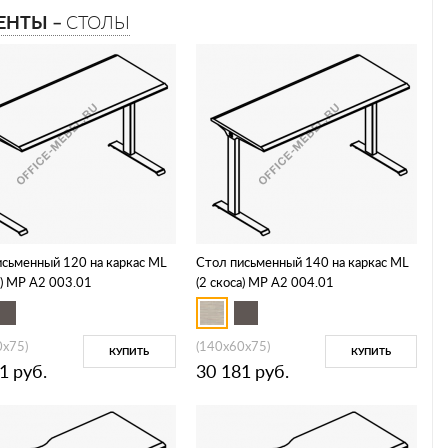
ЕНТЫ –
СТОЛЫ
исьменный 120 на каркас МL
Стол письменный 140 на каркас МL
а) МР А2 003.01
(2 скоса) МР А2 004.01
0x75)
(140x60x75)
КУПИТЬ
КУПИТЬ
1
руб.
30 181
руб.