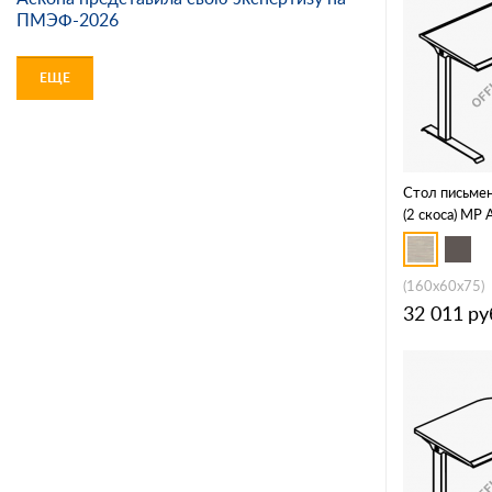
ПМЭФ-2026
ЕЩЕ
Стол письмен
(2 скоса) МР
(160x60x75)
32 011
ру