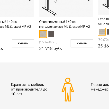
Стол 8
нный 140 на
Стол письменный 160 на
МL 2 с
се МL (1 скос) МР А2
металлокаркасе МL (1 скос) МР А2
005.02
(80x70
(160x60x75)
КУПИТЬ
КУПИТЬ
25 16
б.
31 918
руб.
Гарантия на мебель
Персонал
от производителя до
менеджер
10 лет