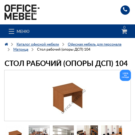
0
МЕНЮ
Каталог офисной мебели
Офисная мебель для персонала
Матрица
Стол рабочий (опоры ДСП) 104
СТОЛ РАБОЧИЙ (ОПОРЫ ДСП) 104
Каталог
О компании
Доставка и сборка
Гос. заказчикам
Клиенты
Заказ каталога