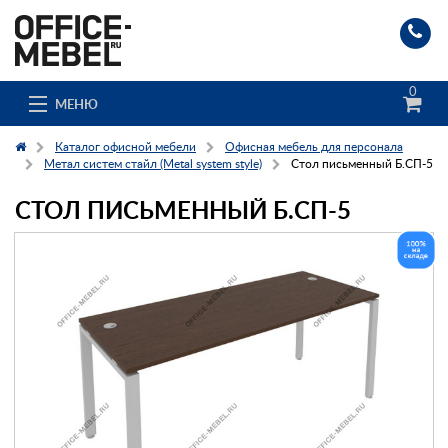
0
МЕНЮ
Каталог офисной мебели
Офисная мебель для персонала
Метал систем стайл (Metal system style)
Стол письменный Б.СП-5
СТОЛ ПИСЬМЕННЫЙ Б.СП-5
Каталог
О компании
Доставка и сборка
Гос. заказчикам
Клиенты
Заказ каталога