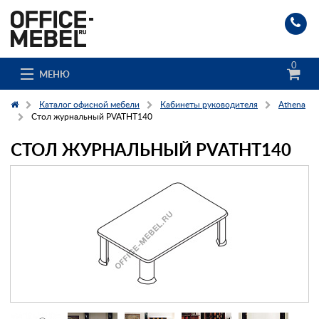
0
МЕНЮ
Каталог офисной мебели
Кабинеты руководителя
Athena
Стол журнальный PVATHT140
СТОЛ ЖУРНАЛЬНЫЙ PVATHT140
Каталог
О компании
Доставка и сборка
Гос. заказчикам
Клиенты
Заказ каталога