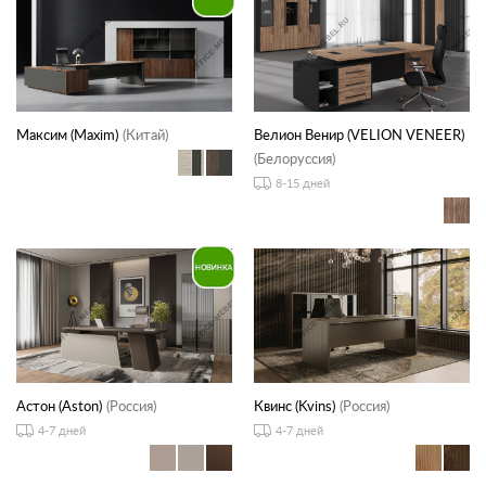
Максим (Maxim)
(Китай)
Велион Венир (VELION VENEER)
(Белоруссия)
8-15 дней
Астон (Aston)
(Россия)
Квинс (Kvins)
(Россия)
4-7 дней
4-7 дней