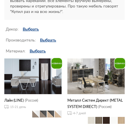
вызвать нареканий. Все элементы вручную вымерены,
проверены и отрегулированы. Про такую мебель говорят
Контакты
"Купил раз и на всю жизнь!".
Заказать обратный звонок
Декор:
Выбрать
Производитель:
Выбрать
Материал:
Выбрать
Лайн (LINE)
(Россия)
Металл Систем Директ (METAL
SYSTEM DIRECT)
(Россия)
15-21 день
4-7 дней