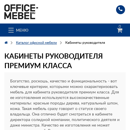
0
МЕНЮ
Каталог офисной мебели
Кабинеты руководителя
КАБИНЕТЫ РУКОВОДИТЕЛЯ
Каталог
ПРЕМИУМ КЛАССА
О компании
Богатство, роскошь, качество и функциональность - вот
Доставка и сборка
ключевые критерии, которыми можно охарактеризовать
мебель для кабинета руководителя премиум класса. Для
ее изготовления используются высококачественные
Гос. заказчикам
материалы: красные породы дерева, натуральный шпон,
кожа. Такая мебель сразу говорит о статусе своего
Клиенты
владельца. Она отлично будет смотреться в кабинете
директора солидной компании, политического деятеля и
Заказ каталога
даже министра. Качество ее изготовления не может