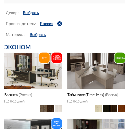
Контакты
Декор:
Выбрать
Заказать обратный звонок
Производитель:
Россия
Материал:
Выбрать
ЭКОНОМ
Васанта
(Россия)
Тайм макс (Time-Max)
(Россия)
8-15 дней
8-15 дней