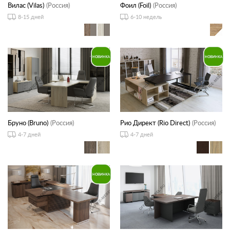
Вилас (Vilas)
(Россия)
Фоил (Foil)
(Россия)
8-15 дней
6-10 недель
Бруно (Bruno)
(Россия)
Рио Директ (Rio Direct)
(Россия)
4-7 дней
4-7 дней