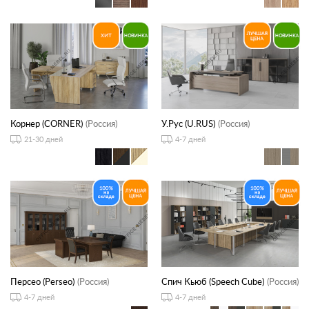
Корнер (CORNER)
(Россия)
У.Рус (U.RUS)
(Россия)
21-30 дней
4-7 дней
Персео (Perseo)
(Россия)
Спич Кьюб (Speech Cube)
(Россия)
4-7 дней
4-7 дней