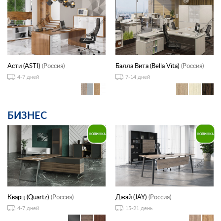
Асти (ASTI)
(Россия)
Бэлла Вита (Bella Vita)
(Россия)
4-7 дней
7-14 дней
БИЗНЕС
Кварц (Quartz)
(Россия)
Джэй (JAY)
(Россия)
4-7 дней
15-21 день