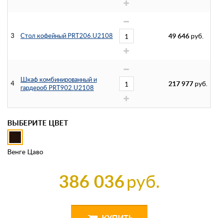
3
Стол кофейный PRT206.U2108
49 646
руб.
Шкаф комбинированный и
4
217 977
руб.
гардероб PRT902.U2108
ВЫБЕРИТЕ ЦВЕТ
Венге Цаво
386 036
руб.
КУПИТЬ