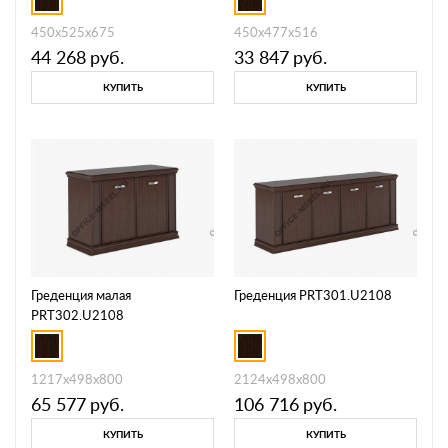
PRT107.U2108
450х525х675
450х477х516
44 268
руб.
33 847
руб.
КУПИТЬ
КУПИТЬ
Греденция малая
Греденция PRT301.U2108
PRT302.U2108
1217х498х800
2124х498х800
65 577
руб.
106 716
руб.
КУПИТЬ
КУПИТЬ