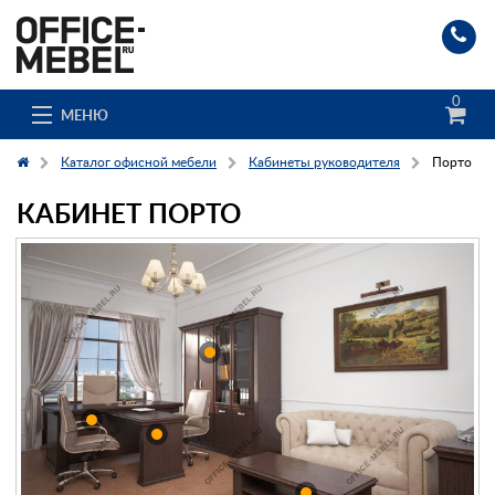
0
МЕНЮ
Каталог офисной мебели
Кабинеты руководителя
Порто
КАБИНЕТ ПОРТО
Каталог
О компании
Доставка и сборка
Гос. заказчикам
Клиенты
Заказ каталога