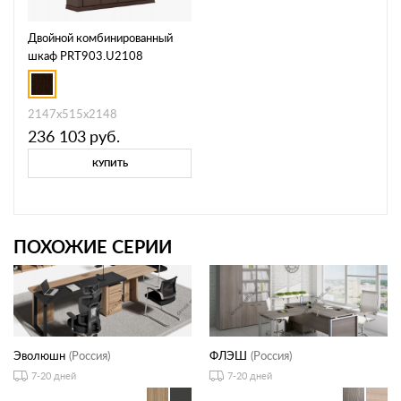
Двойной комбинированный
шкаф PRT903.U2108
2147х515х2148
236 103
руб.
КУПИТЬ
ПОХОЖИЕ СЕРИИ
Эволюшн
(Россия)
ФЛЭШ
(Россия)
7-20 дней
7-20 дней