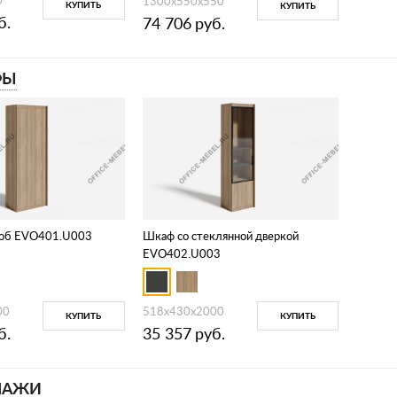
1300х550х550
КУПИТЬ
КУПИТЬ
б.
74 706
руб.
ФЫ
роб EVO401.U003
Шкаф со стеклянной дверкой
EVO402.U003
00
518х430х2000
КУПИТЬ
КУПИТЬ
б.
35 357
руб.
ЛАЖИ