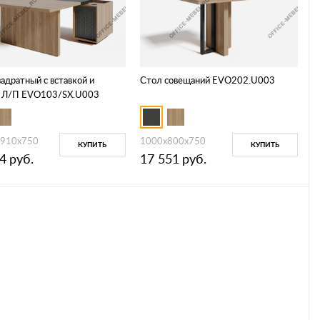
адратный с вставкой и
Стол совещаний EVO202.U003
 Л/П EVO103/SX.U003
1910х750
1000х800х750
КУПИТЬ
КУПИТЬ
4
руб.
17 551
руб.