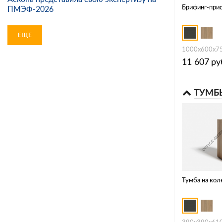
Брифинг-при
ПМЭФ-2026
ЕЩЕ
1000х600х7
11 607
ру
ТУМБ
Тумба на ко
390х390х61