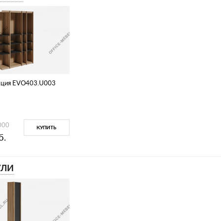
кция EVO403.U003
000
КУПИТЬ
б.
ЛИ