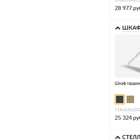
28 977
ру
ШКА
Шкаф гарде
718х430х20
25 324
ру
СТЕЛ