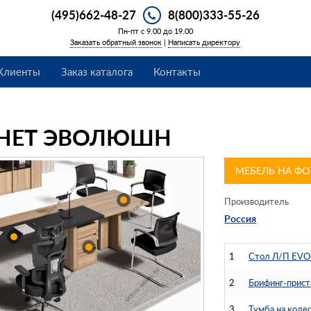
(495)662-48-27
8(800)333-55-26
Пн-пт с 9.00 до 19.00
Заказать обратный звонок
|
Написать директору
Клиенты
Заказ каталога
Контакты
НЕТ ЭВОЛЮШН
МЕБЕЛЬ НА ФО
Производитель
Россия
1
Стол Л/П EVO
2
Брифинг-прис
3
Тумба на кол