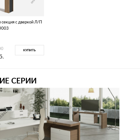
секция с дверкой Л/П
U003
00
КУПИТЬ
б.
ИЕ СЕРИИ