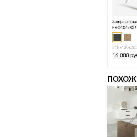
Завершающая 
EVO404/SX.
318х430х20
16 088
ру
ПОХОЖ