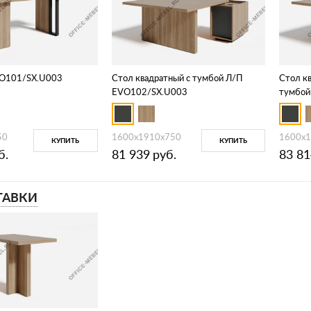
VO101/SX.U003
Стол квадратный с тумбой Л/П
Стол кв
EVO102/SX.U003
тумбой
50
1600х1910х750
1600х
КУПИТЬ
КУПИТЬ
б.
81 939
руб.
83 81
ТАВКИ