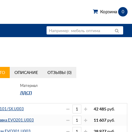
Корзина
0
ТО
ОПИСАНИЕ
ОТЗЫВЫ (0)
Материал
ЛДСП
101/SX.U003
42 485
руб.
тавка EVO201.U003
11 607
руб.
есах EVO301.U003
28 977
руб.