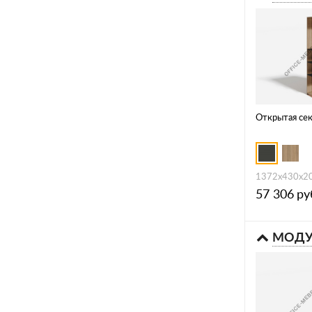
Открытая се
1372х430х2
57 306
ру
МОДУ