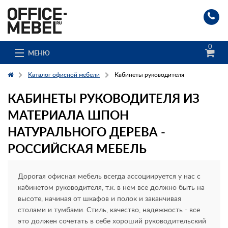
0
МЕНЮ
Каталог офисной мебели
Кабинеты руководителя
КАБИНЕТЫ РУКОВОДИТЕЛЯ ИЗ
Каталог
МАТЕРИАЛА ШПОН
О компании
НАТУРАЛЬНОГО ДЕРЕВА -
РОССИЙСКАЯ МЕБЕЛЬ
Доставка и сборка
Гос. заказчикам
Дорогая офисная мебель всегда ассоциируется у нас с
кабинетом руководителя, т.к. в нем все должно быть на
Клиенты
высоте, начиная от шкафов и полок и заканчивая
столами и тумбами. Стиль, качество, надежность - все
Заказ каталога
это должен сочетать в себе хороший руководительский