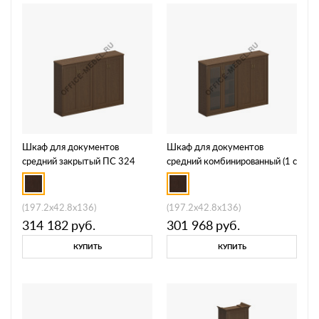
Шкаф для документов
Шкаф для документов
средний закрытый ПС 324
средний комбинированный (1 с
деревянными дверями 1 со
стеклянными дверями) ПС
322
(197.2x42.8x136)
(197.2x42.8x136)
314 182
руб.
301 968
руб.
КУПИТЬ
КУПИТЬ