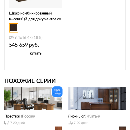
Шкаф комбинированный
высокий (3 для документов со
стеклянными дверями) ПС
359
(299.4x46.4x218.8)
545 659
руб.
КУПИТЬ
ПОХОЖИЕ СЕРИИ
Престиж
(Россия)
Лион (Lion)
(Китай)
7-20 дней
7-20 дней