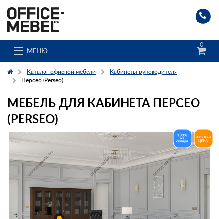
0
МЕНЮ
Каталог офисной мебели
Кабинеты руководителя
Персео (Perseo)
МЕБЕЛЬ ДЛЯ КАБИНЕТА ПЕРСЕО
Каталог
(PERSEO)
О компании
Доставка и сборка
Гос. заказчикам
Клиенты
Заказ каталога