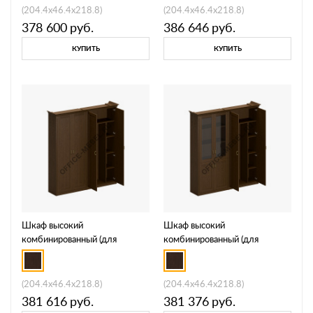
(204.4x46.4x218.8)
(204.4x46.4x218.8)
378 600
руб.
386 646
руб.
КУПИТЬ
КУПИТЬ
Шкаф высокий
Шкаф высокий
комбинированный (для
комбинированный (для
одежды + для документов с
одежды + для документов со
закрытыми дверями) ПС 352
стеклянными дверями) ПС
353
(204.4x46.4x218.8)
(204.4x46.4x218.8)
381 616
руб.
381 376
руб.