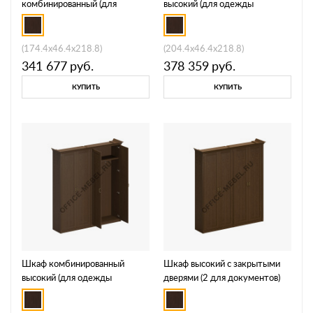
комбинированный (для
высокий (для одежды
одежды узкий + для
широкий + для документов со
документов со стеклянными
стеклянными дверями) ПС
дверями) ПС 344
372
(174.4x46.4x218.8)
(204.4x46.4x218.8)
341 677
руб.
378 359
руб.
КУПИТЬ
КУПИТЬ
Шкаф комбинированный
Шкаф высокий с закрытыми
высокий (для одежды
дверями (2 для документов)
широкий + для документов с
ПС 356
закрытыми дверями) ПС 371