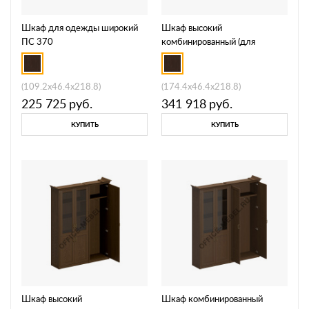
Шкаф для одежды широкий
Шкаф высокий
ПС 370
комбинированный (для
одежды узкий + для
документов с закрытыми
дверями) ПС 343
(109.2x46.4x218.8)
(174.4x46.4x218.8)
225 725
руб.
341 918
руб.
КУПИТЬ
КУПИТЬ
Шкаф высокий
Шкаф комбинированный