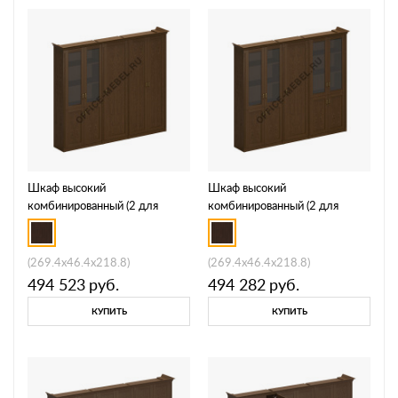
Шкаф высокий
Шкаф высокий
комбинированный (2 для
комбинированный (2 для
документов 1 из 2 со
документов со стеклянными
стеклянными дверями + узкий
дверями + узкий для одежды)
для одежды) ПС 347
ПС 346
(269.4x46.4x218.8)
(269.4x46.4x218.8)
494 523
руб.
494 282
руб.
КУПИТЬ
КУПИТЬ