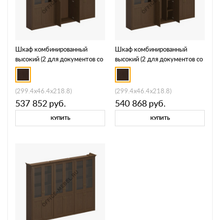
Шкаф комбинированный
Шкаф комбинированный
высокий (2 для документов со
высокий (2 для документов со
стеклянными дверями + 1 для
стеклянными дверями + 1 для
одежды широкий) ПС 374
одежды с дополнением) ПС
355
(299.4x46.4x218.8)
(299.4x46.4x218.8)
537 852
руб.
540 868
руб.
КУПИТЬ
КУПИТЬ