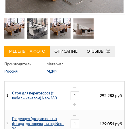
Контакты
Заказать обратный звонок
МЕБЕЛЬ НА ФОТО
ОПИСАНИЕ
ОТЗЫВЫ (0)
Производитель
Материал
Россия
МДФ
Стол для переговоров (с
1
292 283
руб.
кабель-каналом) Neo-280
Греденция (два распашных
2
фасада, два ящика, ниша) Neo-
129 051
руб.
34