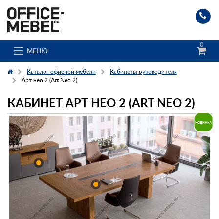
0
МЕНЮ
Каталог офисной мебели
Кабинеты руководителя
Арт нео 2 (Art Neo 2)
КАБИНЕТ АРТ НЕО 2 (ART NEO 2)
Каталог
О компании
Доставка и сборка
Гос. заказчикам
Клиенты
Заказ каталога