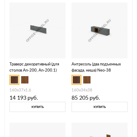
Траверс декоративный (для
Антресоль (два подъемных
столов An-200, An-200.1)
фасада, ниша) Neo-38
Neo-76
160х37х1,6
160х34х38
14 193
руб.
85 205
руб.
КУПИТЬ
КУПИТЬ