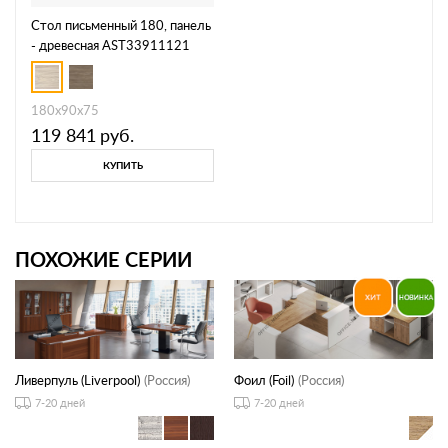
Стол письменный 180, панель
- древесная AST33911121
180x90x75
119 841
руб.
КУПИТЬ
ПОХОЖИЕ СЕРИИ
Ливерпуль (Liverpool)
(Россия)
Фоил (Foil)
(Россия)
7-20 дней
7-20 дней