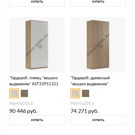
КУПИТЬ
КУПИТЬ
"Гардероб, глянец *вешало
"Гардероб, древесный
выдвижное" AST33951321
*вешало выдвижное"
AST33950302
90x45x205,6
90x45x205,6
90 446
руб.
74 271
руб.
КУПИТЬ
КУПИТЬ