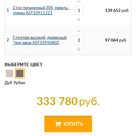
Стол письменный 200, панель -
1
139 652
руб.
глянец AST33911221
Стеллаж высокий, древесный
2
97 064
руб.
*под заказ AST33950802
ВЫБЕРИТЕ ЦВЕТ
Дуб Урбан
333 780
руб.
КУПИТЬ