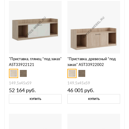
"Приставка, глянец *под заказ"
"Приставка, древесный *под
AST33922121
заказ" AST33922002
149,5x45x59
149,5x45x59
52 164
руб.
46 001
руб.
КУПИТЬ
КУПИТЬ