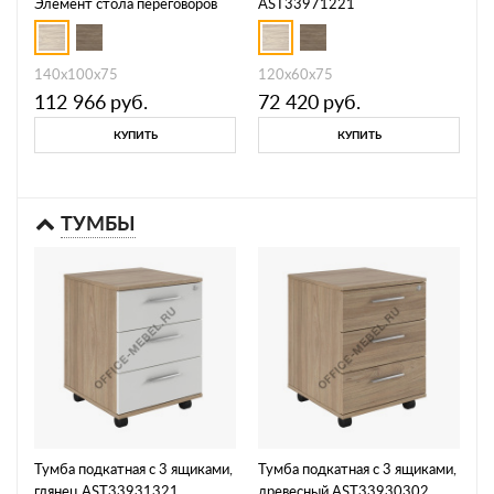
Элемент стола переговоров
AST33971221
*без кабель-канала"
AST33970221
140x100x75
120x60x75
112 966
руб.
72 420
руб.
КУПИТЬ
КУПИТЬ
ТУМБЫ
Тумба подкатная с 3 ящиками,
Тумба подкатная с 3 ящиками,
глянец AST33931321
древесный AST33930302