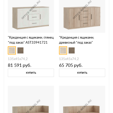
"Креденция с ящиками, глянец
"Креденция с ящиками,
*под заказ" AST33941721
древесный *под заказ"
AST33940702
135x45x74,2
135x45x74,2
81 591
руб.
65 705
руб.
КУПИТЬ
КУПИТЬ