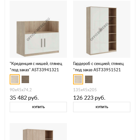
"Креденция с нишей, глянец
Гардероб с секцией, глянец
*под заказ" AST33941321
*под заказ AST33951521
90x45x74,2
135x45x205
35 482
руб.
126 223
руб.
КУПИТЬ
КУПИТЬ