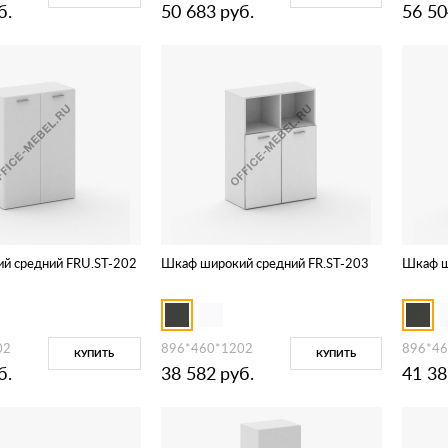
б.
50 683
руб.
56 50
й средний FRU.ST-202
Шкаф широкий средний FR.ST-203
Шкаф ш
02
896*460*1202
896*46
КУПИТЬ
КУПИТЬ
б.
38 582
руб.
41 38