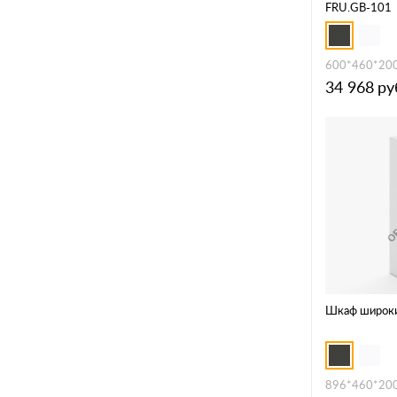
FRU.GB-101
600*460*20
34 968
ру
Шкаф широки
896*460*20