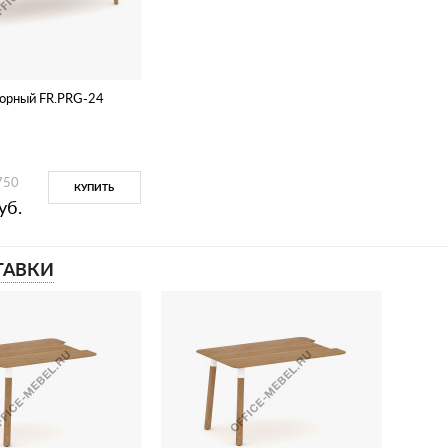
ворный FR.PRG-24
750
КУПИТЬ
уб.
ТАВКИ