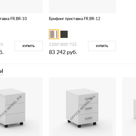
тавка FR.BR-10
Брифинг приставка FR.BR-12
25
1200*800*725
КУПИТЬ
КУПИТЬ
б.
83 242
руб.
Ы