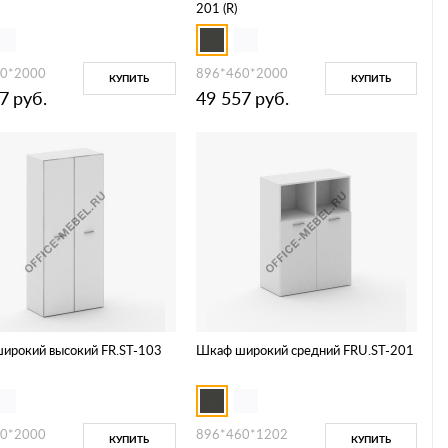
201 (R)
0*2000
896*460*2000
КУПИТЬ
КУПИТЬ
7
руб.
49 557
руб.
ирокий высокий FR.ST-103
Шкаф широкий средний FRU.ST-201
0*2000
896*460*1202
КУПИТЬ
КУПИТЬ