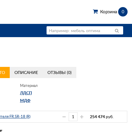
Корзина
0
ТО
ОПИСАНИЕ
ОТЗЫВЫ (0)
Материал
ЛДСП
МДФ
теля FR.SR-18 (R)
254 474
руб.
Т