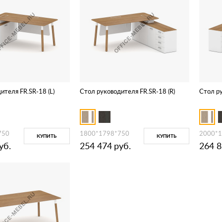
ителя FR.SR-18 (L)
Стол руководителя FR.SR-18 (R)
Стол ру
750
1800*1798*750
2000*
КУПИТЬ
КУПИТЬ
уб.
254 474
руб.
264 