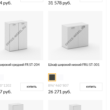
4
руб.
31 578
руб.
ирокий средний FR.ST-204
Шкаф широкий низкий FRU.ST-301
0*1202
896*460*807
КУПИТЬ
КУПИТЬ
7
руб.
26 271
руб.