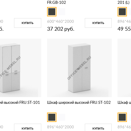
FR.GB-102
201 (L)
00
600*460*2000
896*46
КУПИТЬ
КУПИТЬ
б.
37 202
руб.
49 55
й высокий FRU.ST-101
Шкаф широкий высокий FRU.ST-102
Шкаф ш
00
896*460*2000
896*46
КУПИТЬ
КУПИТЬ