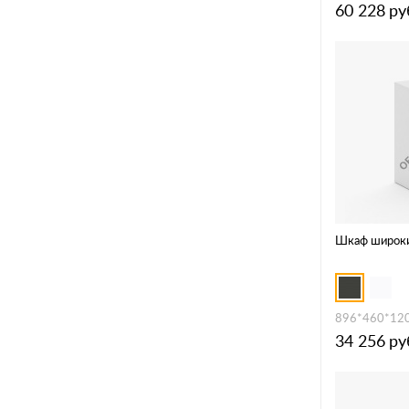
60 228
ру
Шкаф широки
896*460*12
34 256
ру