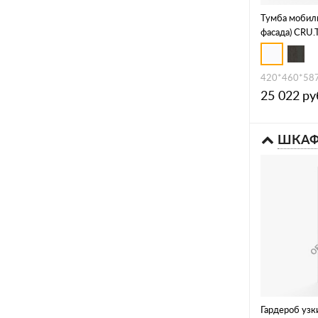
Тумба мобиль
фасада) CRU
420*460*58
25 022
ру
ШКА
Гардероб узк