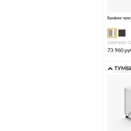
Брифинг прис
1000*800*7
73 960
ру
ТУМБ