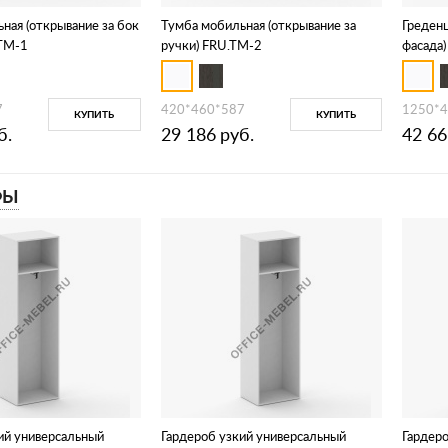
ная (открывание за бок
Тумба мобильная (открывание за
Греденц
.TM-1
ручки) FRU.TM-2
фасада
7
420*460*587
1250*4
КУПИТЬ
КУПИТЬ
б.
29 186
руб.
42 66
ФЫ
ий универсальный
Гардероб узкий универсальный
Гардер