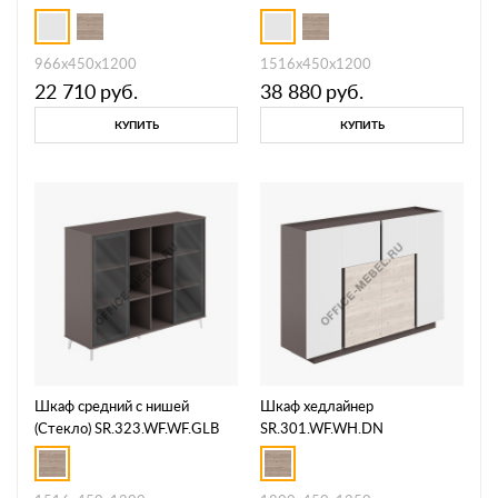
966х450х1200
1516х450х1200
22 710
руб.
38 880
руб.
КУПИТЬ
КУПИТЬ
Шкаф средний с нишей
Шкаф хедлайнер
(Стекло) SR.323.WF.WF.GLB
SR.301.WF.WH.DN