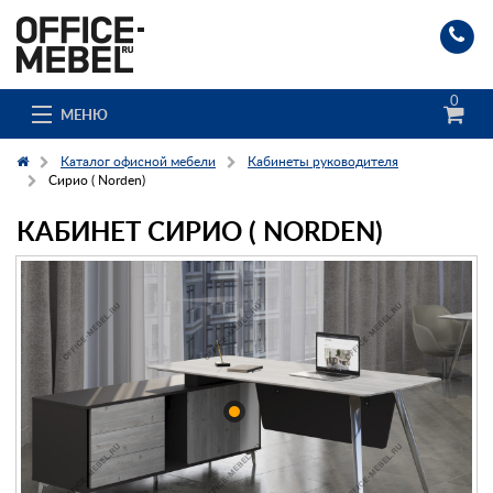
0
МЕНЮ
Каталог офисной мебели
Кабинеты руководителя
Сирио ( Norden)
КАБИНЕТ СИРИО ( NORDEN)
Каталог
О компании
Доставка и сборка
Гос. заказчикам
Клиенты
Заказ каталога