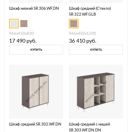
Шкаф низкий SR.306.WF.DN
Шкаф средний (Стекло)
SR.322.WF.GLB
966х450х830
966х450х1200
17 490
руб.
36 410
руб.
КУПИТЬ
КУПИТЬ
Шкаф средний SR.302.WF.DN
Шкаф средний с нишей
SR.303.WF.DN.DN