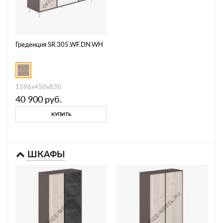
Греденция SR.305.WF.DN.WH
1596х450х830
40 900
руб.
КУПИТЬ
ШКАФЫ