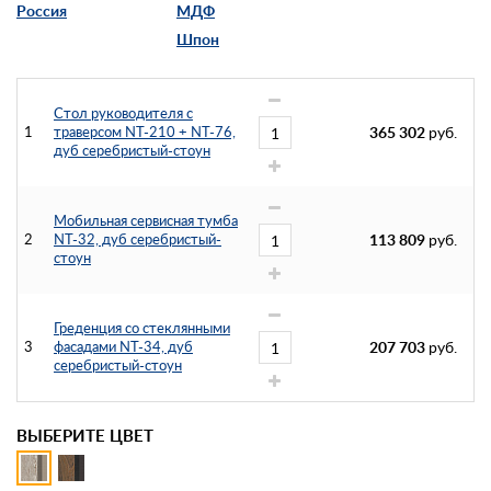
Россия
МДФ
Шпон
Стол руководителя с
1
траверсом NT-210 + NT-76,
365 302
руб.
дуб серебристый-стоун
Мобильная сервисная тумба
2
NT-32, дуб серебристый-
113 809
руб.
стоун
Греденция со стеклянными
3
фасадами NT-34, дуб
207 703
руб.
серебристый-стоун
ВЫБЕРИТЕ ЦВЕТ