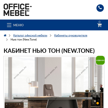
0
МЕНЮ
Каталог офисной мебели
Кабинеты руководителя
Нью тон (New.Tone)
КАБИНЕТ НЬЮ ТОН (NEW.TONE)
Каталог
О компании
Доставка и сборка
Гос. заказчикам
Клиенты
Заказ каталога