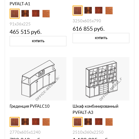
PVFALT-A1
3250х605х790
91х36х225
616 855
руб.
465 515
руб.
КУПИТЬ
КУПИТЬ
Греденция PVFALC10
Шкаф комбинированный
PVFALT-A3
2770х605х1240
2510х360х2250