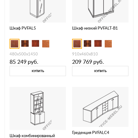
Шкаф PVFAL5
Шкаф низкий PVFALT-B1
480х500х1450
910х460х810
85 249
руб.
209 769
руб.
КУПИТЬ
КУПИТЬ
Греденция PVFALC4
Шкаф комбинированный