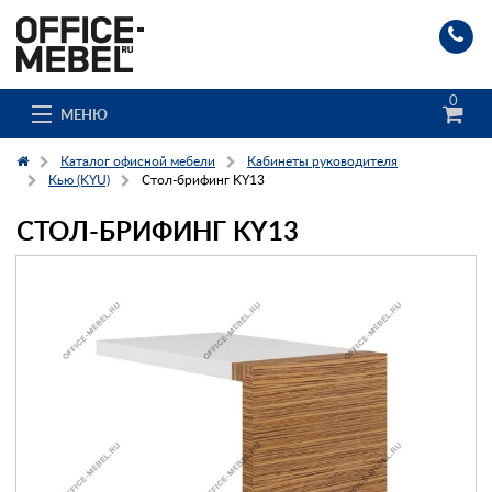
0
МЕНЮ
Каталог офисной мебели
Кабинеты руководителя
Кью (KYU)
Стол-брифинг KY13
СТОЛ-БРИФИНГ KY13
Каталог
О компании
Доставка и сборка
Гос. заказчикам
Клиенты
Заказ каталога