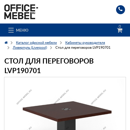
0
МЕНЮ
Каталог офисной мебели
Кабинеты руководителя
Ливерпуль (Liverpool)
Стол для переговоров LVP190701
СТОЛ ДЛЯ ПЕРЕГОВОРОВ
Каталог
LVP190701
О компании
Доставка и сборка
Гос. заказчикам
Клиенты
Заказ каталога