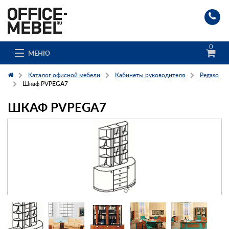
0
МЕНЮ
Каталог офисной мебели
Кабинеты руководителя
Pegaso
Шкаф PVPEGA7
ШКАФ PVPEGA7
Каталог
О компании
Доставка и сборка
Гос. заказчикам
Клиенты
Заказ каталога