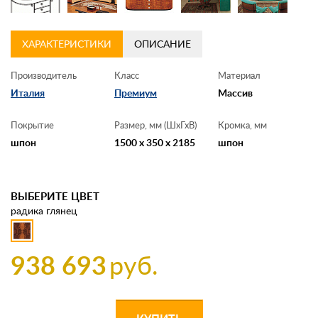
Контакты
ХАРАКТЕРИСТИКИ
ОПИСАНИЕ
Заказать обратный звонок
Производитель
Класс
Материал
Италия
Премиум
Массив
Покрытие
Размер, мм (ШхГхВ)
Кромка, мм
шпон
1500 x 350 x 2185
шпон
ВЫБЕРИТЕ ЦВЕТ
радика глянец
938 693
руб.