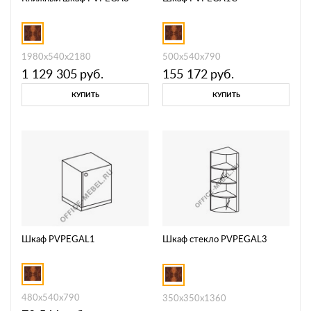
500x540x790
1980x540x2180
155 172
руб.
1 129 305
руб.
КУПИТЬ
КУПИТЬ
Шкаф PVPEGAL1
Шкаф стекло PVPEGAL3
480x540x790
350x350x1360