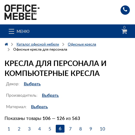
0
МЕНЮ
Каталог офисной мебели
Офисные кресла
Офисные кресла для персонала
КРЕСЛА ДЛЯ ПЕРСОНАЛА И
Каталог
КОМПЬЮТЕРНЫЕ КРЕСЛА
О компании
Декор:
Выбрать
Доставка и сборка
Производитель:
Выбрать
Гос. заказчикам
Материал:
Выбрать
Клиенты
Показаны товары
106
—
126
из
563
6
1
2
3
4
5
7
8
9
10
Заказ каталога