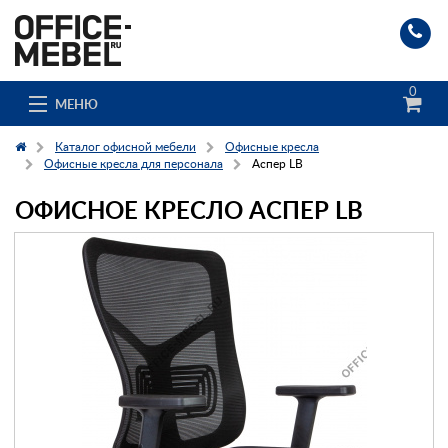
0
МЕНЮ
Каталог офисной мебели
Офисные кресла
Офисные кресла для персонала
Аспер LB
ОФИСНОЕ КРЕСЛО АСПЕР LB
Каталог
О компании
Доставка и сборка
Гос. заказчикам
Клиенты
Заказ каталога