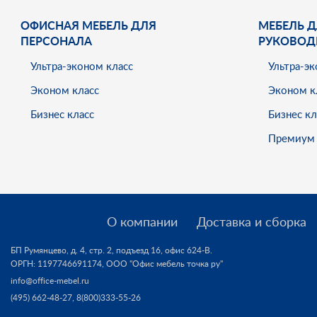
ОФИСНАЯ МЕБЕЛЬ ДЛЯ
МЕБЕЛЬ Д
ПЕРСОНАЛА
РУКОВОД
Ультра-эконом класс
Ультра-эк
Эконом класс
Эконом к
Бизнес класс
Бизнес кл
Премиум 
О компании
Доставка и сборка
БП Румянцево, д. 4, стр. 2, подъезд 16, офис 624-В.
ОРГН: 1197746691174,
ООО "Офис мебель точка ру"
info@office-mebel.ru
(495) 662-48-27
,
8(800)333-55-26