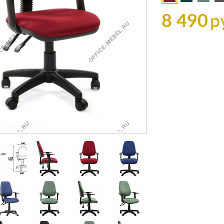
8 490
р