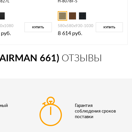
 827L
H-8078F-5
0x1080
580x580x930-1030
КУПИТЬ
КУПИТЬ
руб.
8 614
руб.
AIRMAN 661)
ОТЗЫВЫ
ьный
Гарантия
соблюдения сроков
поставки